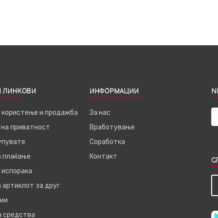
 ЛИНКОВИ
ИНФОРМАЦИИ
N
а користење и продажба
За нас
 на приватност
Вработување
купувате
Соработка
а плаќање
Контакт
С
 испорака
 артиклот за друг
ии
а средства