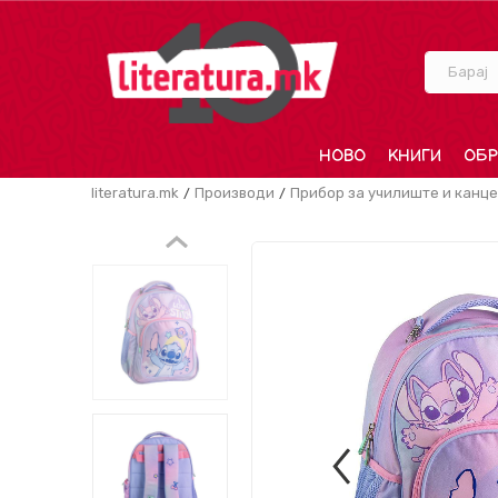
Барај
НОВО
КНИГИ
ОБР
literatura.mk
Производи
Прибор за училиште и канце