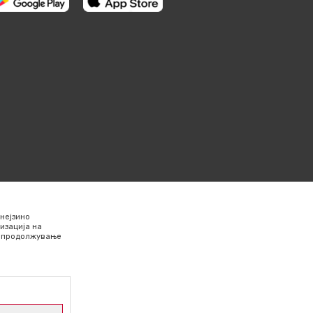
нејзино
изација на
Со продолжување