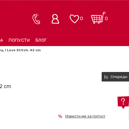
0
0
РА
ПОПУСТИ
БЛОГ
ц, I Love Stitch, 42 cm
Спореди
42 cm
Извести ме за попуст