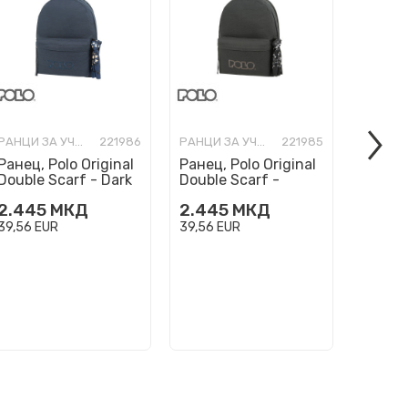
РАНЦИ ЗА УЧИЛИШТЕ
221986
РАНЦИ ЗА УЧИЛИШТЕ
221985
Ранец, Polo Original
Ранец, Polo Original
Ранец,
Double Scarf - Dark
Double Scarf -
Double
Blue
Charcoal
2.445
МКД
2.445
МКД
2.44
39,56
EUR
39,56
EUR
39,56
E