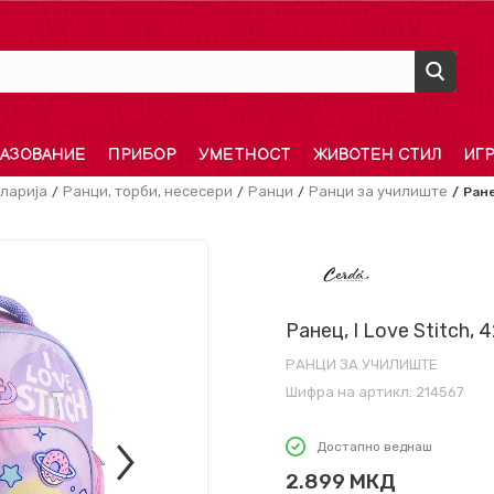
АЗОВАНИЕ
ПРИБОР
УМЕТНОСТ
ЖИВОТЕН СТИЛ
ИГ
ларија
Ранци, торби, несесери
Ранци
Ранци за училиште
Ране
Ранец, I Love Stitch, 
РАНЦИ ЗА УЧИЛИШТЕ
Шифра на артикл:
214567
Достапно веднаш
2.899
МКД