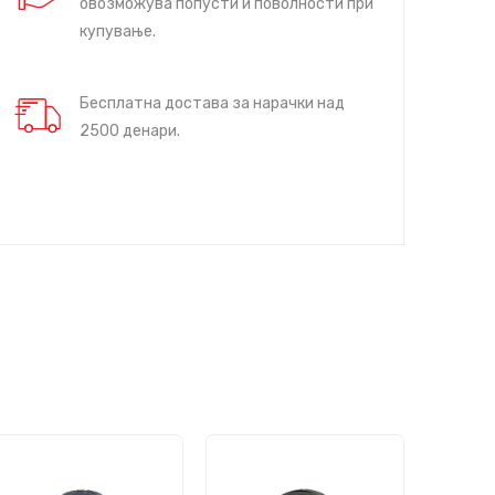
овозможува попусти и поволности при
купување.
Бесплатна достава за нарачки над
2500 денари.