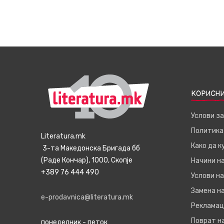
КОРИСНИ
Услови з
Политика
Literatura.mk
Како да 
3-та Македонска Бригада бб
(Раде Кончар), 1000, Скопје
Начини н
+389 76 444 490
Услови на
Замена на
e-prodavnica@literatura.mk
Рекламац
Поврат н
понеделник - петок