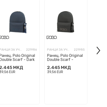
РАНЦИ ЗА УЧИЛИШТЕ
221986
РАНЦИ ЗА УЧИЛИШТЕ
221985
Ранец, Polo Original
Ранец, Polo Original
Ранец,
Double Scarf - Dark
Double Scarf -
Double
Blue
Charcoal
2.445
МКД
2.445
МКД
2.44
39,56
EUR
39,56
EUR
39,56
E