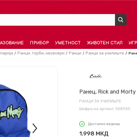
АЗОВАНИЕ
ПРИБОР
УМЕТНОСТ
ЖИВОТЕН СТИЛ
ИГ
ларија
Ранци, торби, несесери
Ранци
Ранци за училиште
Ране
Ранец, Rick and Morty
РАНЦИ ЗА УЧИЛИШТЕ
Шифра на артикл:
058950
Достапно веднаш
1.998
МКД