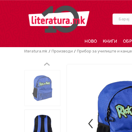
Барај
НОВО
КНИГИ
ОБР
literatura.mk
Производи
Прибор за училиште и канце