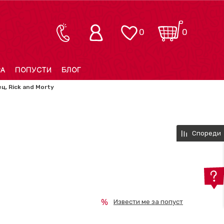
0
0
РА
ПОПУСТИ
БЛОГ
ц, Rick and Morty
Спореди
Извести ме за попуст