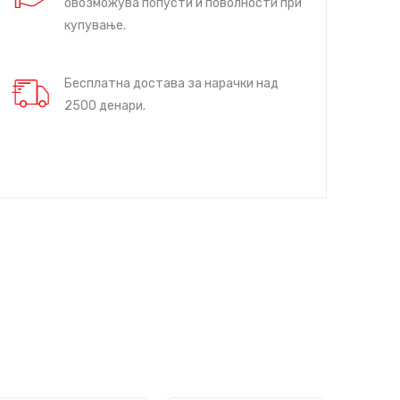
овозможува попусти и поволности при
купување.
Бесплатна достава за нарачки над
2500 денари.