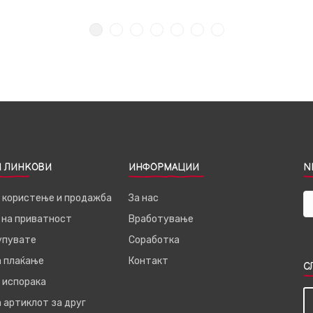
 ЛИНКОВИ
ИНФОРМАЦИИ
N
а користење и продажба
За нас
 на приватност
Вработување
купувате
Соработка
а плаќање
Контакт
С
 испорака
 артиклот за друг