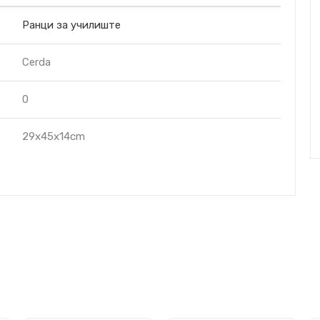
Ранци за училиште
Cerda
0
29x45x14cm