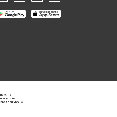
нејзино
изација на
Со продолжување