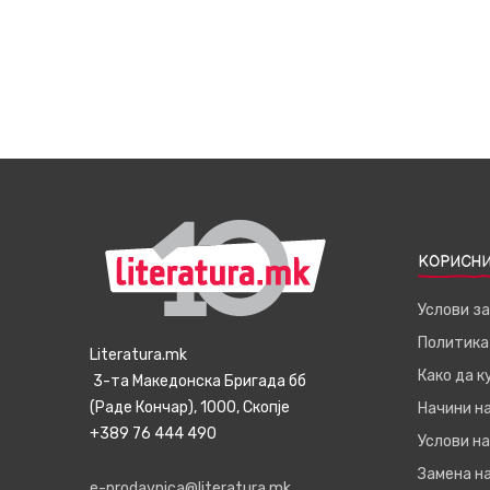
КОРИСНИ
Услови з
Политика
Literatura.mk
Како да 
3-та Македонска Бригада бб
(Раде Кончар), 1000, Скопје
Начини н
+389 76 444 490
Услови на
Замена на
e-prodavnica@literatura.mk