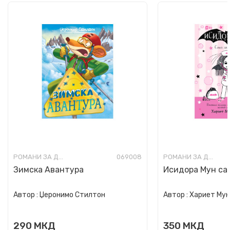
РОМАНИ ЗА ДЕЦА
069008
РОМАНИ ЗА ДЕЦА
Зимска Авантура
Исидора Мун сак
Автор :
Џеронимо Стилтон
Автор :
Хариет Му
290
МКД
350
МКД