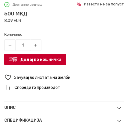
Извести ме за попуст
Достапно веднаш
500
МКД
8,09
EUR
Количина:
Додај во кошничка
Зачувај во листата на желби
Спореди го производот
ОПИС
СПЕЦИФИКАЦИЈА