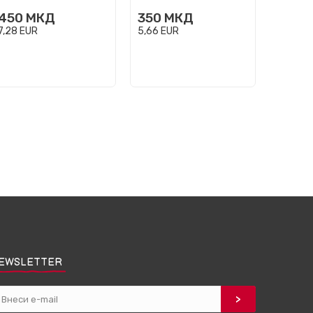
450
МКД
350
МКД
350
7,28
EUR
5,66
EUR
5,66
EU
EWSLETTER