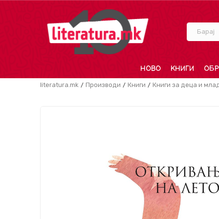
Барај
НОВО
КНИГИ
ОБР
literatura.mk
Производи
Книги
Книги за деца и мла