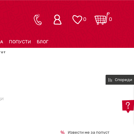
0
0
РА
ПОПУСТИ
БЛОГ
тот
Спореди
ДИ
Извести ме за попуст