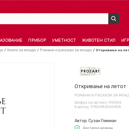
АЗОВАНИЕ
ПРИБОР
УМЕТНОСТ
ЖИВОТЕН СТИЛ
ИГ
ди
Книги за млади
Романи и раскази за млади
Откривање на ле
Откривање на летот
РОМАНИ И РАСКАЗИ ЗА МЛА
Шифра на артикл:
010506
Баркод:
9786082560458
Автор:
Сузан Гликман
Достапно веднаш