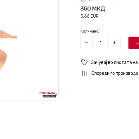
350
МКД
5,66
EUR
Количина:
Зачувај во листата на
Спореди го производо