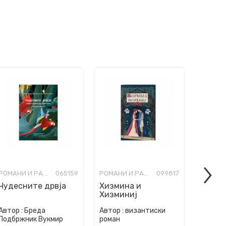
РОМАНИ И РАСКАЗИ ЗА МЛАДИ
065159
РОМАНИ И РАСКАЗИ ЗА МЛАДИ
099817
Чудесните дрвја
Хизмина и
Изгуб
Хизминиј
госпо
Автор :
Бреда
Автор :
византиски
Автор :
Подбржник Вукмир
роман
Баниќе