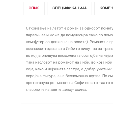
ОПИС
СПЕЦИФИКАЦИЈА
КОМЕН
Откривање на летот е роман за односот помеѓу
парали- за и може да комуниcира само со помош
компјутер со движење на оcхите). Романот е п
шеснаесетгодишната Либи го пишу- ва за трин
во кој ја опишува влошжената состојба на нејз
така насловот на романот на Либи, во кој Либи
која, како и нејзината сестра, е добар уметни
херојска фигура, а не беспомошна жртва. По см
претставува ро- манот на Софи по што таа го п
гласовите на двете девој- cхиња.