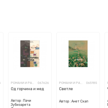
8
РОМАНИ И РАСКАЗИ ЗА МЛАДИ
067626
РОМАНИ И РАСКАЗИ ЗА МЛАДИ
065185
Од горчина и мед
Светле
Автор :
Пачи
Автор :
Анет Схап
Зубизарета