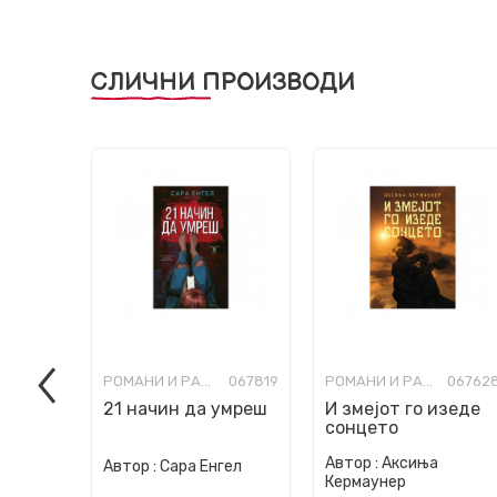
СЛИЧНИ ПРОИЗВОДИ
РОМАНИ И РАСКАЗИ ЗА МЛАДИ
067819
РОМАНИ И РАСКАЗИ ЗА МЛАДИ
06762
21 начин да умреш
И змеjот го изеде
сонцето
Автор :
Аксиња
Автор :
Сара Енгел
Кермаунер