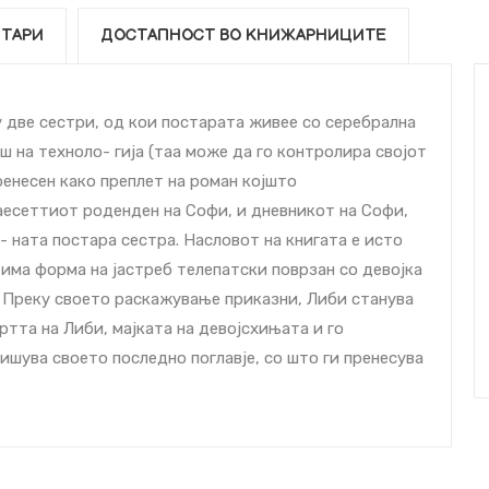
ТАРИ
ДОСТАПНОСТ ВО КНИЖАРНИЦИТЕ
 две сестри, од кои постарата живее со cеребрална
 на техноло- гија (таа може да го контролира својот
ренесен како преплет на роман којшто
аесеттиот роденден на Софи, и дневникот на Софи,
и- ната постара сестра. Насловот на книгата е исто
 има форма на јастреб телепатски поврзан со девојка
к. Преку своето раскажување приказни, Либи станува
ртта на Либи, мајката на девојcхињата и го
ишува своето последно поглавје, со што ги пренесува