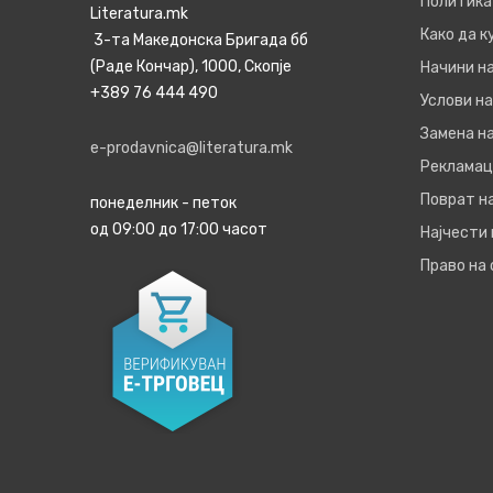
Политика
Literatura.mk
Како да 
3-та Македонска Бригада бб
(Раде Кончар), 1000, Скопје
Начини н
+389 76 444 490
Услови на
Замена на
e-prodavnica@literatura.mk
Рекламац
Поврат н
понеделник - петок
од 09:00 до 17:00 часот
Најчести
Право на