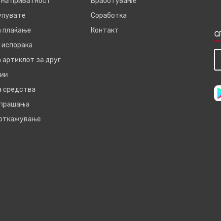
 на приватност
Вработување
купувате
Соработка
а плаќање
Контакт
С
 испорака
 артиклот за друг
ии
а средства
 прашања
 откажување