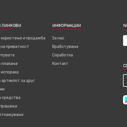
 ЛИНКОВИ
ИНФОРМАЦИИ
N
а користење и продажба
За нас
 на приватност
Вработување
купувате
Соработка
а плаќање
Контакт
С
 испорака
 артиклот за друг
ии
а средства
 прашања
 откажување