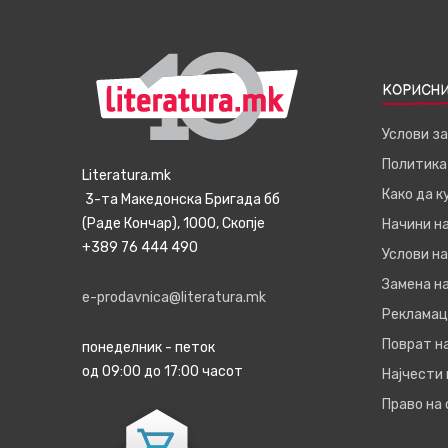
КОРИСНИ
Услови з
Политика
Literatura.mk
Како да 
3-та Македонска Бригада бб
(Раде Кончар), 1000, Скопје
Начини н
+389 76 444 490
Услови на
Замена на
e-prodavnica@literatura.mk
Рекламац
Поврат н
понеделник - петок
од 09:00 до 17:00 часот
Најчести
Право на