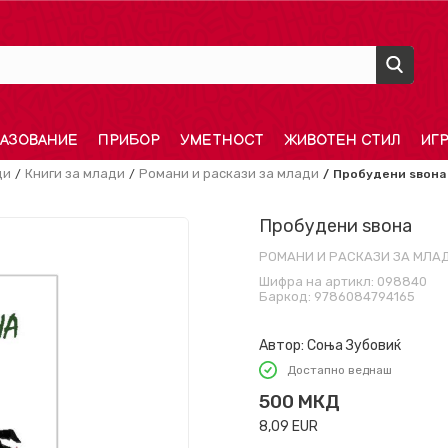
АЗОВАНИЕ
ПРИБОР
УМЕТНОСТ
ЖИВОТЕН СТИЛ
ИГ
ди
Книги за млади
Романи и раскази за млади
Пробудени ѕвона
Пробудени ѕвона
РОМАНИ И РАСКАЗИ ЗА МЛА
Шифра на артикл:
098840
Баркод:
9786084794165
Автор:
Соња Зубовиќ
Достапно веднаш
500
МКД
8,09
EUR