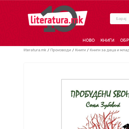
Барај
НОВО
КНИГИ
ОБР
literatura.mk
Производи
Книги
Книги за деца и мла