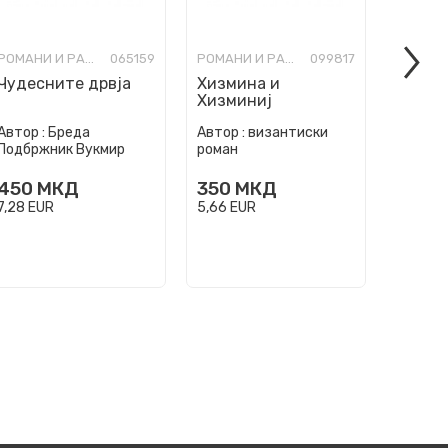
РОМАНИ И РАСКАЗИ ЗА МЛАДИ
065159
РОМАНИ И РАСКАЗИ ЗА МЛАДИ
099817
Чудесните дрвја
Хизмина и
Изгуб
Хизминиј
госпо
Автор :
Бреда
Автор :
византиски
Автор :
Подбржник Вукмир
роман
Баниќе
450
МКД
350
МКД
350
7,28
EUR
5,66
EUR
5,66
EU