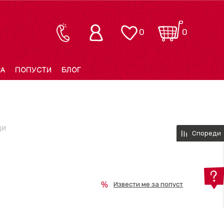
0
0
РА
ПОПУСТИ
БЛОГ
ДИ
Спореди
Извести ме за попуст