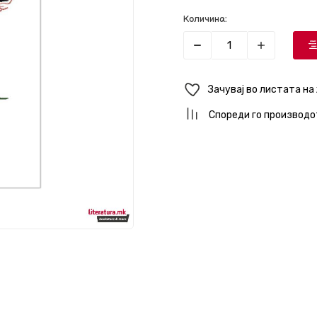
Количина:
Зачувај во листата на
Спореди го производо