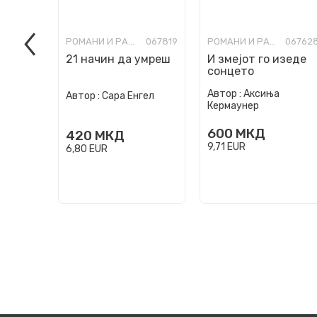
РОМАНИ И РАСКАЗИ ЗА МЛАДИ
067819
РОМАНИ И РАСКАЗИ ЗА МЛАДИ
06762
21 начин да умреш
И змеjот го изеде
сонцето
Автор :
Аксиња
Автор :
Сара Енгел
Кермаунер
600
МКД
420
МКД
9,71
EUR
6,80
EUR