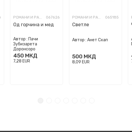
8
РОМАНИ И РАСКАЗИ ЗА МЛАДИ
067626
РОМАНИ И РАСКАЗИ ЗА МЛАДИ
065185
Од горчина и мед
Светле
Автор :
Пачи
Автор :
Анет Схап
Зубизарета
Доронсоро
450
МКД
500
МКД
7,28
EUR
8,09
EUR