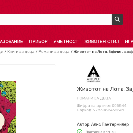
АЗОВАНИЕ
ПРИБОР
УМЕТНОСТ
ЖИВОТЕН СТИЛ
ИГ
ди
Книги за деца
Романи за деца
Животот на Лота. Зајачиња, за
Животот на Лота. Зај
РОМАНИ ЗА ДЕЦА
Шифра на артикл:
005844
Баркод:
9786082432861
Автор:
Алис Пантермилер
Достапно веднаш