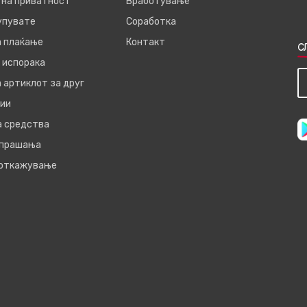
 на приватност
Вработување
купувате
Соработка
а плаќање
Контакт
С
 испорака
 артиклот за друг
ии
а средства
 прашања
 откажување