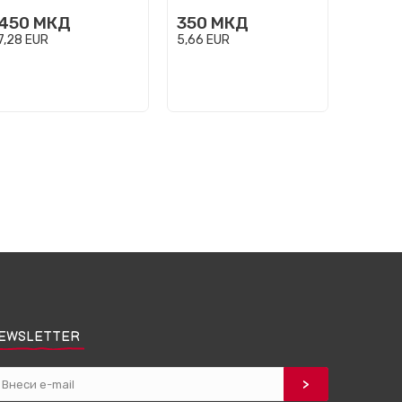
450
МКД
350
МКД
350
7,28
EUR
5,66
EUR
5,66
EU
EWSLETTER