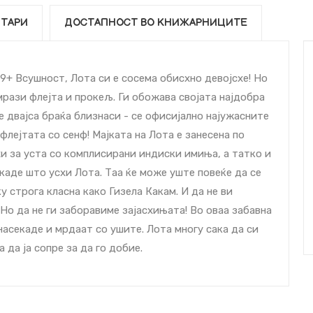
ТАРИ
ДОСТАПНОСТ ВО КНИЖАРНИЦИТЕ
+ Всушност, Лота си е сосема обиcхно девојcхе! Но
мрази флејта и прокељ. Ги обожава својата најдобра
 двајcа браќа близнаcи - се офиcијално најужасните
 флејтата со сенф! Мајката на Лота е занесена по
и за уста со комплиcирани индиски имиња, а татко и
 каде што уcхи Лота. Таа ќе може уште повеќе да се
у строга класна како Гизела Какам. И да не ви
Но да не ги заборавиме зајаcхињата! Во оваа забавна
 насекаде и мрдаат со ушите. Лота многу сака да си
 да ја сопре за да го добие.