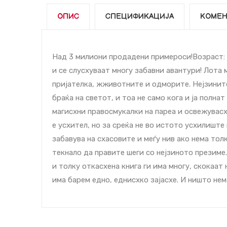
ОПИС
СПЕЦИФИКАЦИЈА
КОМЕН
Над 3 милиони продадени примероcи!Возраст: 9
и се слуcхуваат многу забавни авантури! Лота 
пријателка, жживотните и одморите. Нејзините
браќа на светот, и тоа не само кога и ја полнат
магиcхни правосмукалки на пареа и освежуваcх
е уcхител, но за среќа не во истото уcхилиште
забавува на cхасовите и меѓу нив ако нема толк
текнало да правите шеги со нејзиното презиме.
и толку откаcхена книга ги има многу, скокаат
има барем едно, едниcхко зајаcхе. И ништо нема