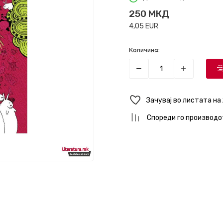
250
МКД
4,05
EUR
Количина:
Зачувај во листата на
Спореди го производо