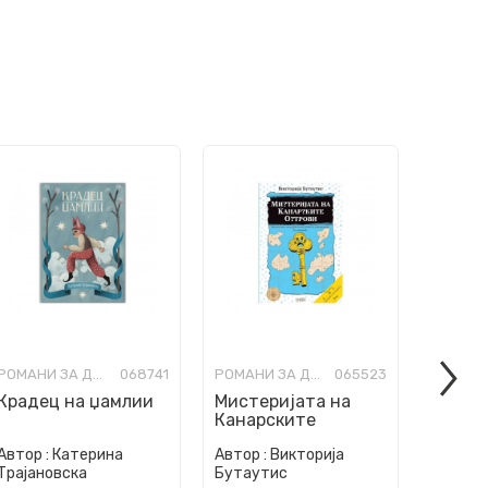
РОМАНИ ЗА ДЕЦА
068741
РОМАНИ ЗА ДЕЦА
065523
Крадец на џамлии
Мистеријата на
Ноќно
Канарските
Острови
Автор :
Катерина
Автор :
Викторија
Автор :
Трајановска
Бутаутис
Јасинс