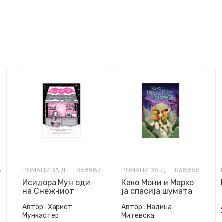
8
РОМАНИ ЗА ДЕЦА
068987
РОМАНИ ЗА ДЕЦА
068850
Исидора Мун oди
Како Мони и Марко
на Снежниот
ја спасија шумата
фестивал
Автор :
Хариет
Автор :
Надица
Мункастер
Митевска