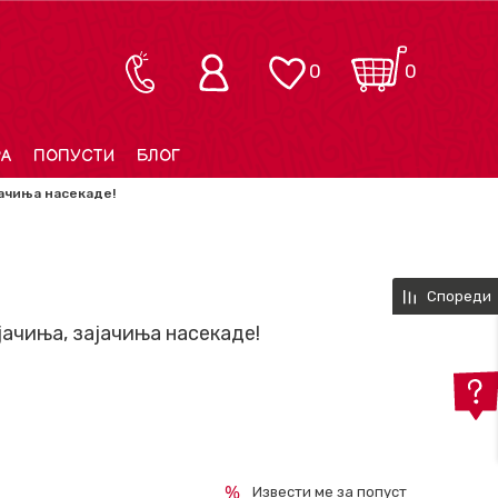
0
0
РА
ПОПУСТИ
БЛОГ
јачиња насекаде!
Спореди
ачиња, зајачиња насекаде!
Извести ме за попуст