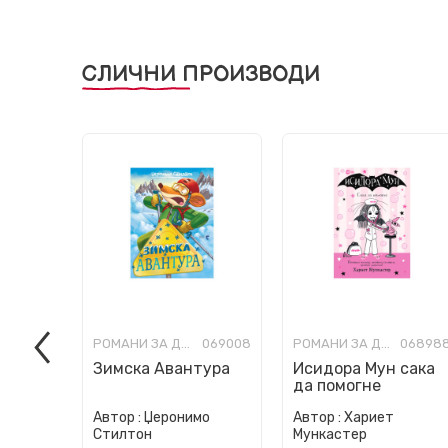
СЛИЧНИ ПРОИЗВОДИ
РОМАНИ ЗА ДЕЦА
069008
РОМАНИ ЗА ДЕЦА
06898
Зимска Авантура
Исидора Мун сака
да помогне
Автор :
Џеронимо
Автор :
Хариет
Стилтон
Мункастер