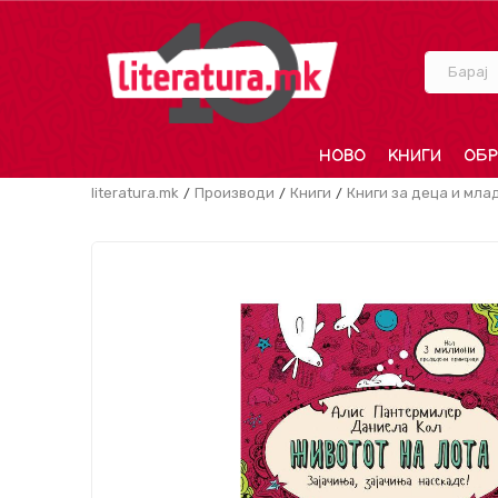
Барај
НОВО
КНИГИ
ОБР
literatura.mk
Производи
Книги
Книги за деца и мла