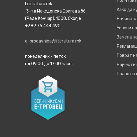
Политика
Literatura.mk
Како да 
3-та Македонска Бригада бб
(Раде Кончар), 1000, Скопје
Начини н
+389 76 444 490
Услови на
Замена на
e-prodavnica@literatura.mk
Рекламац
Поврат н
понеделник - петок
од 09:00 до 17:00 часот
Најчести
Право на