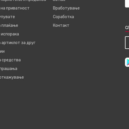
 на приватност
Вработување
купувате
Соработка
а плаќање
Контакт
С
 испорака
 артиклот за друг
ии
а средства
 прашања
 откажување