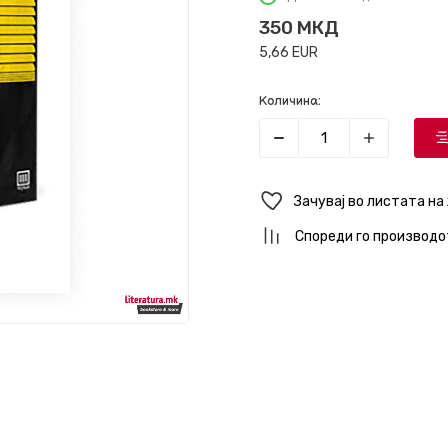
350
МКД
5,66
EUR
Количина:
Зачувај во листата на
Спореди го производо