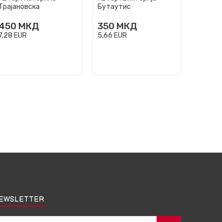
Трајановска
Бутаутис
Јасинс
450
МКД
350
МКД
350
7,28
EUR
5,66
EUR
5,66
EU
EWSLETTER