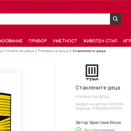
АЗОВАНИЕ
ПРИБОР
УМЕТНОСТ
ЖИВОТЕН СТИЛ
ИГ
ди
Книги за деца
Романи за деца
Стаклените деца
Стаклените деца
РОМАНИ ЗА ДЕЦА
Шифра на артикл:
006135
Баркод:
9786082305936
Автор:
Кристина Улсон
Достапно веднаш