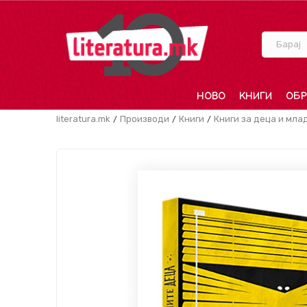
Барај
НОВО
КНИГИ
ОБР
literatura.mk
Производи
Книги
Книги за деца и мла