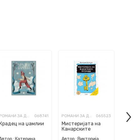
РОМАНИ ЗА ДЕЦА
068741
РОМАНИ ЗА ДЕЦА
065523
Крадец на џамлии
Мистеријата на
Ноќно
Канарските
Острови
Автор :
Катерина
Автор :
Викторија
Автор :