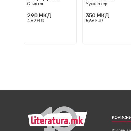
Стилтон
Мункастер
290
МКД
350
МКД
4,69
EUR
5,66
EUR
КОРИСНИ
Услови з