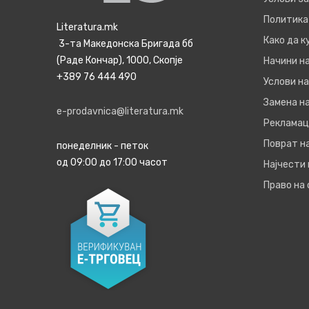
Политика
Literatura.mk
Како да 
3-та Македонска Бригада бб
(Раде Кончар), 1000, Скопје
Начини н
+389 76 444 490
Услови на
Замена на
e-prodavnica@literatura.mk
Рекламац
Поврат н
понеделник - петок
од 09:00 до 17:00 часот
Најчести
Право на