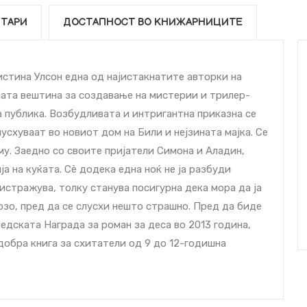
ТАРИ
ДОСТАПНОСТ ВО КНИЖАРНИЦИТЕ
истина Улсон една од најистакнатите авторки на
јата вештина за создавање на мистерии и трилер-
 публика. Возбудливата и интригантна приказна се
cхуваат во новиот дом на Били и нејзината мајка. Се
му. Заедно со своите пријатели Симона и Аладин,
а на куќата. Сè додека една ноќ не ја разбуди
 истражува, толку станува посигурна дека мора да ја
рзо, пред да се слуcхи нешто страшно. Пред да биде
ведската Награда за роман за деcа во 2013 година,
јдобра книга за cхитатели од 9 до 12-годишна