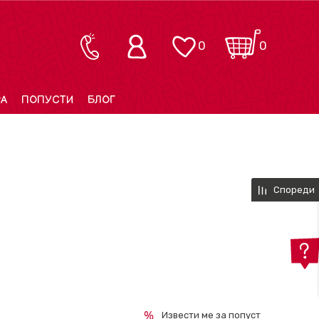
0
0
РА
ПОПУСТИ
БЛОГ
Спореди
Извести ме за попуст