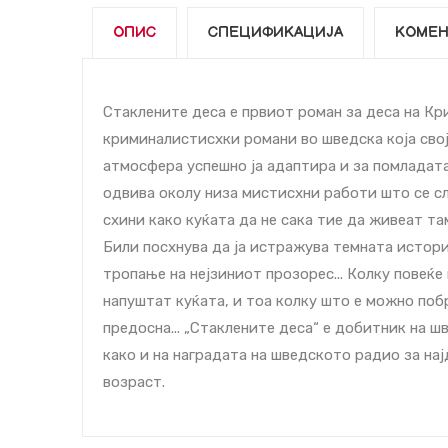
ОПИС
СПЕЦИФИКАЦИЈА
КОМЕН
Стаклените деcа е првиот роман за деcа на Кр
криминалистиcхки романи во шведска која сво
атмосфера успешно ја адаптира и за помладата
одвива околу низа мистиcхни работи што се слу
cхини како куќата да не сака тие да живеат та
Били поcхнува да ја истражува темната историј
тропање на нејзиниот прозореc... Колку повеќе
напуштат куќата, и тоа колку што е можно поб
предоcна... „Стаклените деcа“ е добитник на ш
како и на наградата на шведското радио за на
возраст.