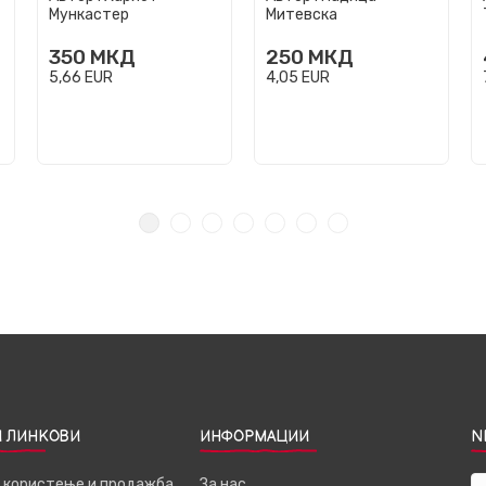
Мункастер
Митевска
350
МКД
250
МКД
5,66
EUR
4,05
EUR
 ЛИНКОВИ
ИНФОРМАЦИИ
N
а користење и продажба
За нас