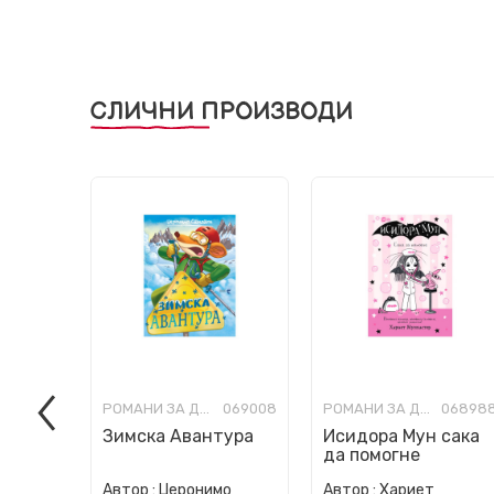
СЛИЧНИ ПРОИЗВОДИ
РОМАНИ ЗА ДЕЦА
069008
РОМАНИ ЗА ДЕЦА
06898
Зимска Авантура
Исидора Мун сака
да помогне
Автор :
Џеронимо
Автор :
Хариет