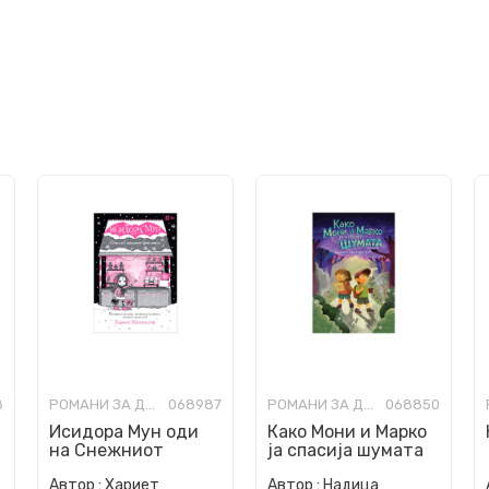
8
РОМАНИ ЗА ДЕЦА
068987
РОМАНИ ЗА ДЕЦА
068850
Исидора Мун oди
Како Мони и Марко
на Снежниот
ја спасија шумата
фестивал
Автор :
Хариет
Автор :
Надица