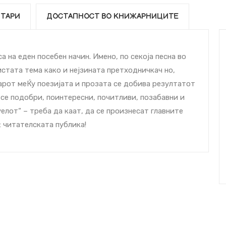
ТАРИ
ДОСТАПНОСТ ВО КНИЖАРНИЦИТЕ
а на еден посебен начин. Имено, по секоја песна во
истата тема како и нејзината претходничкач но,
еварот меЌу поезијата и прозата се добива резултатот
ив се подобри, поинтересни, почитливи, позабавни и
елот“ – треба да каат, да се произнесат главните
: читателската публика!