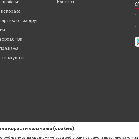
а плаќање
Контакт
С
 испорака
 артиклот за друг
ии
а средства
 прашања
 откажување
ана користи колачиња (cookies)
отребуваме за да овозможиме оваа веб страна да работи правилно како и за 