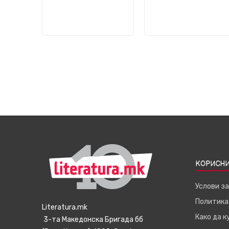
КОРИСНИ
Услови з
Политика
Literatura.mk
Како да 
3-та Македонска Бригада бб