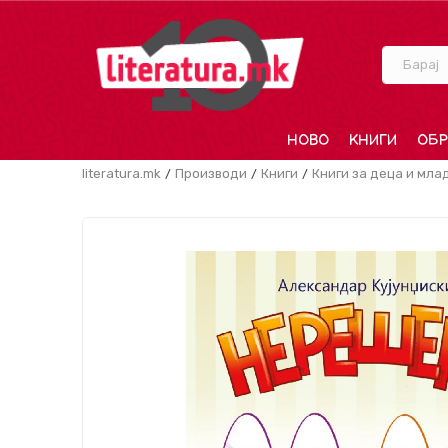
Барај
НОВО
КНИГИ
ОБР
literatura.mk
Производи
Книги
Книги за деца и мла