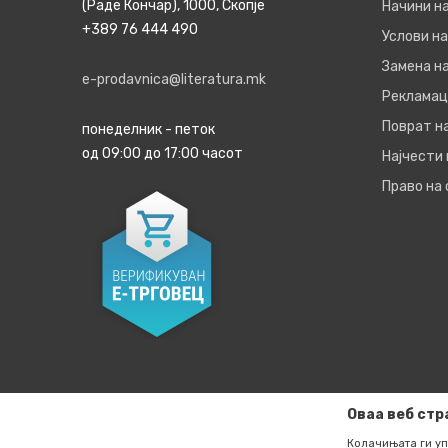
(Раде Кончар), 1000, Скопје
Начини н
+389 76 444 490
Услови на
Замена на
e-prodavnica@literatura.mk
Рекламац
Поврат н
понеделник - петок
од 09:00 до 17:00 часот
Најчести
Право на
Оваа веб стр
Колачињата ги уп