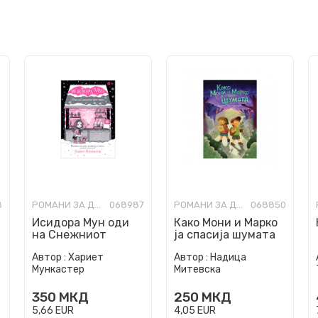
8
РОМАНИ ЗА ДЕЦА
068987
РОМАНИ ЗА ДЕЦА
068850
Исидора Мун oди
Како Мони и Марко
на Снежниот
ја спасија шумата
фестивал
Автор :
Хариет
Автор :
Надица
Мункастер
Митевска
350
МКД
250
МКД
5,66
EUR
4,05
EUR