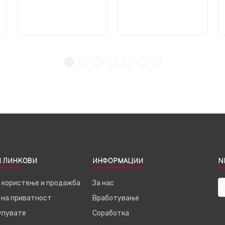
 ЛИНКОВИ
ИНФОРМАЦИИ
N
а користење и продажба
За нас
 на приватност
Вработување
купувате
Соработка