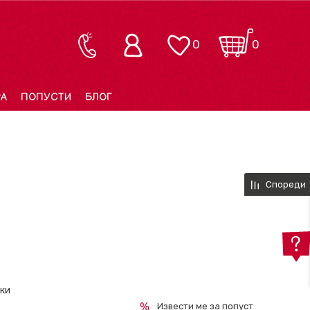
0
0
РА
ПОПУСТИ
БЛОГ
Спореди
ски
Извести ме за попуст