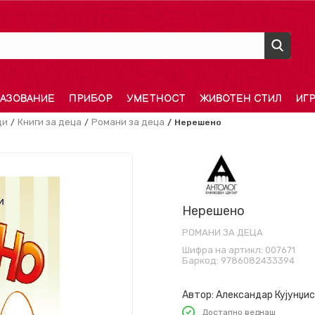
АЗОВАНИЕ
ПРИБОР
УМЕТНОСТ
ЖИВОТЕН СТИЛ
ИГ
ди
Книги за деца
Романи за деца
Нерешено
Нерешено
РОМАНИ ЗА ДЕЦА
Шифра на артикл:
007671
Баркод:
9786082433394
Автор:
Александар Кујунџи
Достапно веднаш