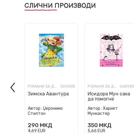
СЛИЧНИ ПРОИЗВОДИ
РОМАНИ ЗА ДЕЦА
069008
РОМАНИ ЗА ДЕЦА
06898
Зимска Авантура
Исидора Мун сака
да помогне
Автор :
Џеронимо
Автор :
Хариет
Стилтон
Мункастер
290
МКД
350
МКД
4,69
EUR
5,66
EUR