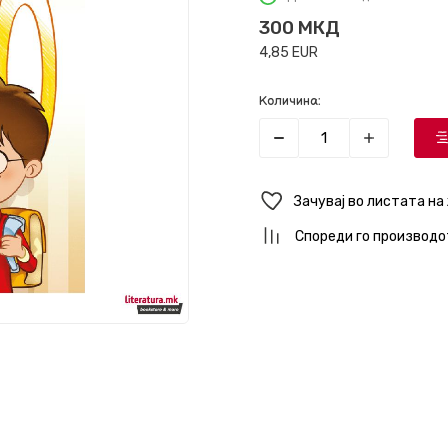
300
МКД
4,85
EUR
Количина:
Зачувај во листата на
Спореди го производо