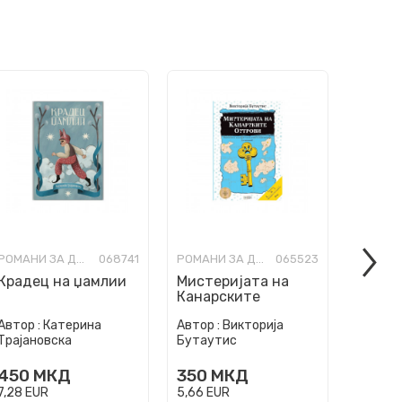
РОМАНИ ЗА ДЕЦА
068741
РОМАНИ ЗА ДЕЦА
065523
Крадец на џамлии
Мистеријата на
Ноќно
Канарските
Острови
Автор :
Катерина
Автор :
Викторија
Автор :
Трајановска
Бутаутис
Јасинс
450
МКД
350
МКД
350
7,28
EUR
5,66
EUR
5,66
EU