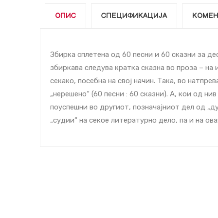
ОПИС
СПЕЦИФИКАЦИЈА
КОМЕН
Збирка сплетена од 60 песни и 60 сказни за деc
збиркава следува кратка сказна во проза – на 
секако, посебна на свој начин. Така, во натпр
„нерешено“ (60 песни : 60 сказни). А, кои од н
поуспешни во другиот, позначајниот дел од „ду
„судии“ на секое литературно дело, па и на ова