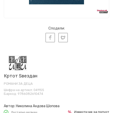
Сподели:
Кртот Ѕвездан
РОМАНИ ЗА ДЕЦА
Шифра на артикл:
041155
Баркод:
9786082610474
Автор:
Николина Андова Шопова
Извести ме за попуст
Достапно веднаш