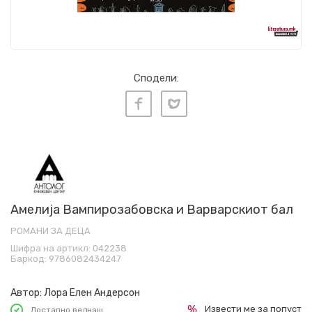
Сподели:
Амелија Вампирозабовска и Варварскиот бал
РОМАНИ ЗА ДЕЦА
Шифра на артикл:
042238
Баркод:
9786082434247
Автор:
Лора Елен Андерсон
Извести ме за попуст
Достапно веднаш