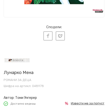
Сподели:
Лунарко Мена
РОМАНИ ЗА ДЕЦА
Шифра на артикл:
048978
Автор:
Томи Унгерер
Извести ме за попуст
Достапно веднаш