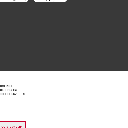
нејзино
изација на
Со продолжување
 согласувам