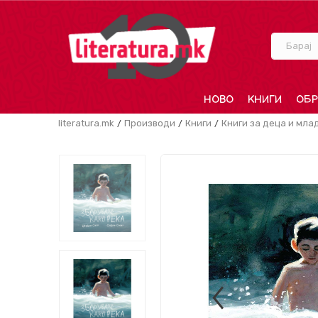
Барај
НОВО
КНИГИ
ОБР
literatura.mk
Производи
Книги
Книги за деца и мла