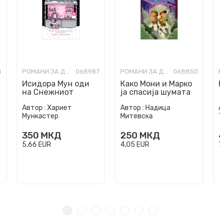
8
РОМАНИ ЗА ДЕЦА
068987
РОМАНИ ЗА ДЕЦА
068850
Исидора Мун oди
Како Мони и Марко
на Снежниот
ја спасија шумата
фестивал
Автор :
Хариет
Автор :
Надица
Мункастер
Митевска
350
МКД
250
МКД
5,66
EUR
4,05
EUR