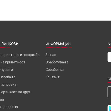
 ЛИНКОВИ
ИНФОРМАЦИИ
N
а користење и продажба
За нас
 на приватност
Вработување
купувате
Соработка
а плаќање
Контакт
С
 испорака
 артиклот за друг
ии
а средства