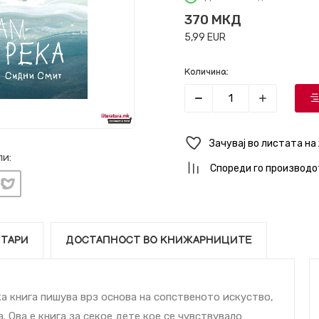
370
МКД
5,99
EUR
Количина:
Зачувај во листата на
и:
Спореди го производо
ТАРИ
ДОСТАПНОСТ ВО КНИЖАРНИЦИТЕ
а книга пишува врз основа на сопственото искуство,
. Ова е книга за секое дете кое се чувствувало