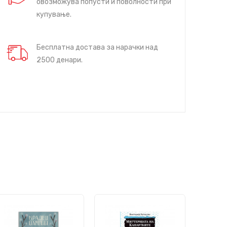
овозможува попусти и поволности при
купување.
Бесплатна достава за нарачки над
2500 денари.