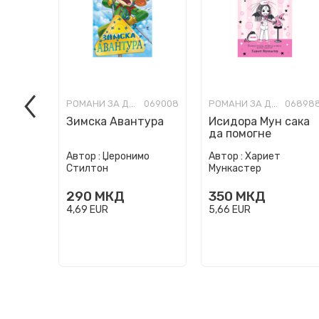
РОМАНИ ЗА ДЕЦА
069008
РОМАНИ ЗА ДЕЦА
06898
Зимска Авантура
Исидора Мун сака
да помогне
Автор :
Џеронимо
Автор :
Хариет
Стилтон
Мункастер
290
МКД
350
МКД
4,69
EUR
5,66
EUR