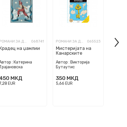
РОМАНИ ЗА ДЕЦА
068741
РОМАНИ ЗА ДЕЦА
065523
Крадец на џамлии
Мистеријата на
Ноќно
Канарските
Острови
Автор :
Катерина
Автор :
Викторија
Автор :
Трајановска
Бутаутис
Јасинс
450
МКД
350
МКД
350
7,28
EUR
5,66
EUR
5,66
EU