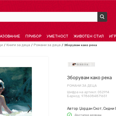
АЗОВАНИЕ
ПРИБОР
УМЕТНОСТ
ЖИВОТЕН СТИЛ
ИГ
ди
Книги за деца
Романи за деца
Зборувам како река
Зборувам како река
РОМАНИ ЗА ДЕЦА
Шифра на артикл:
052914
Баркод:
9786084871651
Автор:
Џордан Скот, Сидни
Достапно веднаш