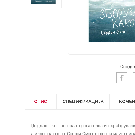
Сподел
ОПИС
СПЕЦИФИКАЦИЈА
КОМЕН
Џордан Скот во оваа трогателна и охрабрувачк
а илустраторот Сидни Смит сјајно ја илустрира