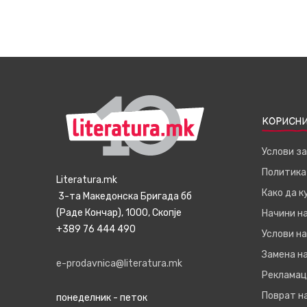
КОРИСНИ
Услови з
Политика
Literatura.mk
Како да 
3-та Македонска Бригада бб
(Раде Кончар), 1000, Скопје
Начини н
+389 76 444 490
Услови на
Замена на
e-prodavnica@literatura.mk
Рекламац
Поврат н
понеделник - петок