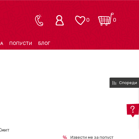
0
0
РА
ПОПУСТИ
БЛОГ
Спореди
 Смит
Извести ме за попуст