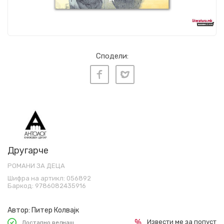
Сподели:
Другарче
РОМАНИ ЗА ДЕЦА
Шифра на артикл:
056892
Баркод:
9786082435916
Автор:
Питер Колвајк
Извести ме за попуст
Достапно веднаш