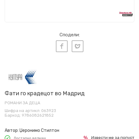
Сподели:
Фати го крадецот во Мадрид
РОМАНИ ЗА ДЕЦА
Шифра на артикл:
063923
Баркод:
9786082621852
Автор:
Џеронимо Стилтон
Извести ме за попуст
Достапно веднаш