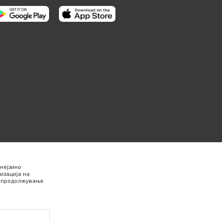
нејзино
изација на
Со продолжување