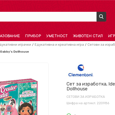
АЗОВАНИЕ
ПРИБОР
УМЕТНОСТ
ЖИВОТЕН СТИЛ
ИГ
дукативни играчки
Едукативна и креативна игра
Сетови за изра
 Gabby's Dollhouse
Сет за изработка, Ide
Dollhouse
СЕТОВИ ЗА ИЗРАБОТКА
Шифра на артикл:
220986