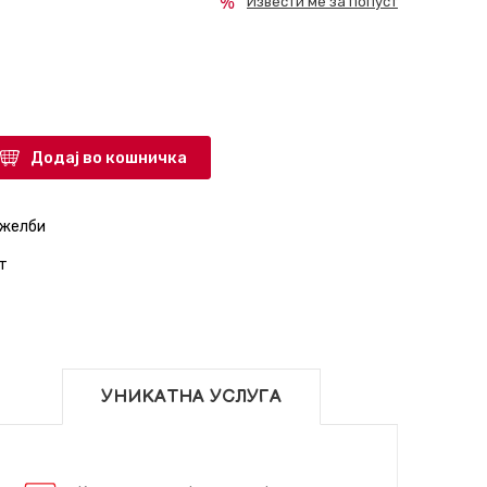
Извести ме за попуст
Додај во кошничка
 желби
т
УНИКАТНА УСЛУГА