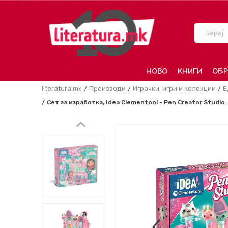
Барај
НОВО
КНИГИ
ОБР
literatura.mk
Производи
Играчки, игри и колекции
Е
Сет за изработка, Idea Clementoni - Pen Creator Studio: