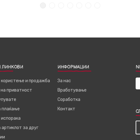
 ЛИНКОВИ
ИНФОРМАЦИИ
N
а користење и продажба
За нас
 на приватност
Вработување
купувате
Соработка
а плаќање
Контакт
С
 испорака
 артиклот за друг
ии