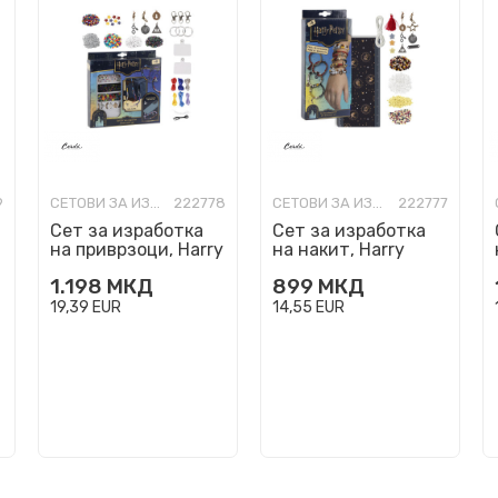
9
СЕТОВИ ЗА ИЗРАБОТКА
222778
СЕТОВИ ЗА ИЗРАБОТКА
222777
Сет за изработка
Сет за изработка
на приврзоци, Harry
на накит, Harry
Potter - DIY Bag
Potter - DIY
1.198
МКД
899
МКД
Clips
Bracelets
19,39
EUR
14,55
EUR