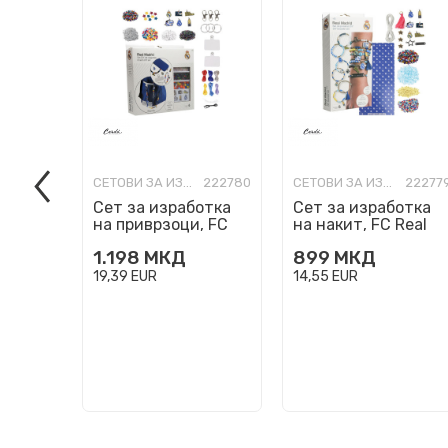
СЕТОВИ ЗА ИЗРАБОТКА
222780
СЕТОВИ ЗА ИЗРАБОТКА
22277
Сет за изработка
Сет за изработка
на приврзоци, FC
на накит, FC Real
Real Madrid - DIY
Madrid - DIY
1.198
МКД
899
МКД
Bag Clips
Bracelets
19,39
EUR
14,55
EUR