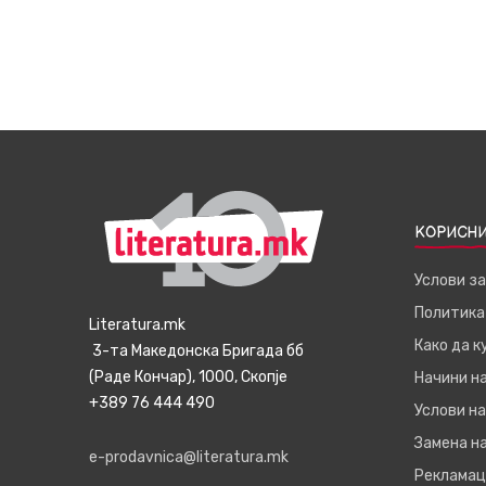
КОРИСНИ
Услови з
Политика
Literatura.mk
Како да 
3-та Македонска Бригада бб
(Раде Кончар), 1000, Скопје
Начини н
+389 76 444 490
Услови на
Замена на
e-prodavnica@literatura.mk
Рекламац