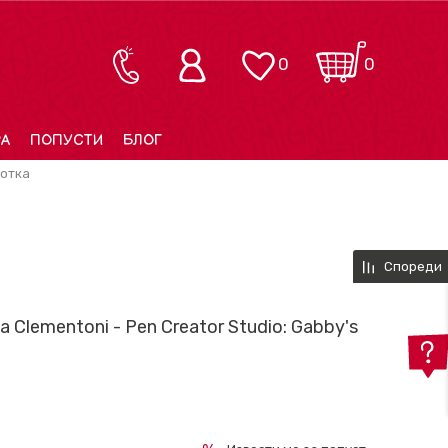
0
0
РА
ПОПУСТИ
БЛОГ
ботка
Спореди
a Clementoni - Pen Creator Studio: Gabby's