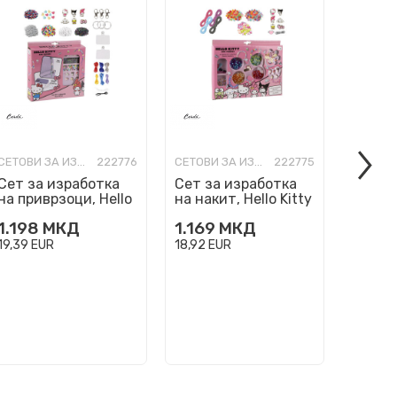
СЕТОВИ ЗА ИЗРАБОТКА
222776
СЕТОВИ ЗА ИЗРАБОТКА
222775
Сет за изработка
Сет за изработка
Сет з
на приврзоци, Hello
на накит, Hello Kitty
на нак
Kitty & Friends - DIY
& Friends - DIY
- DIY 
1.198
МКД
1.169
МКД
899
Bag Clips
Bracelets
19,39
EUR
18,92
EUR
14,55
E