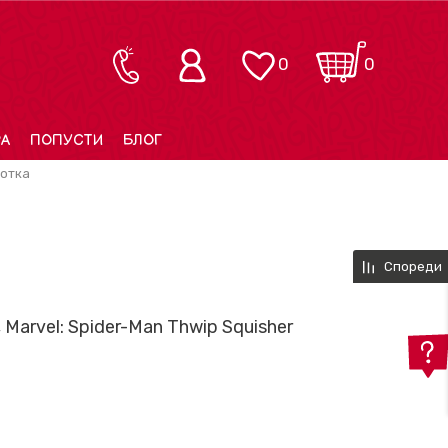
0
0
РА
ПОПУСТИ
БЛОГ
ботка
Спореди
, Marvel: Spider-Man Thwip Squisher