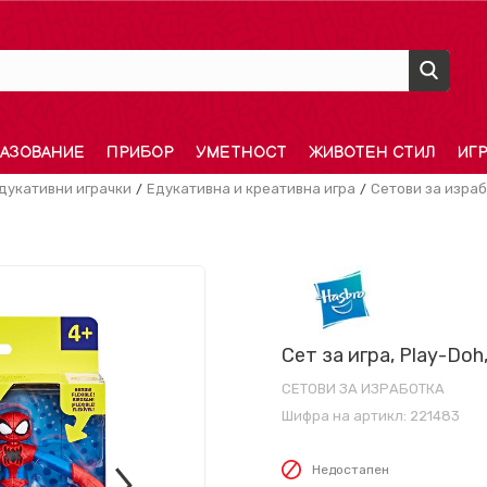
АЗОВАНИЕ
ПРИБОР
УМЕТНОСТ
ЖИВОТЕН СТИЛ
ИГ
дукативни играчки
Едукативна и креативна игра
Сетови за изра
Сет за игра, Play-Doh
СЕТОВИ ЗА ИЗРАБОТКА
Шифра на артикл:
221483
Недостапен