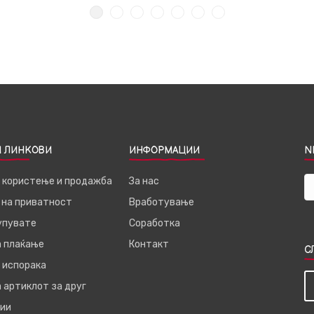
 ЛИНКОВИ
ИНФОРМАЦИИ
N
а користење и продажба
За нас
 на приватност
Вработување
купувате
Соработка
а плаќање
Контакт
С
 испорака
 артиклот за друг
ии