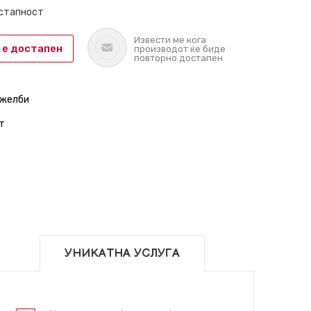
остапност
Извести ме кога
 е достапен
производот ќе биде
повторно достапен
 желби
т
УНИКАТНА УСЛУГА