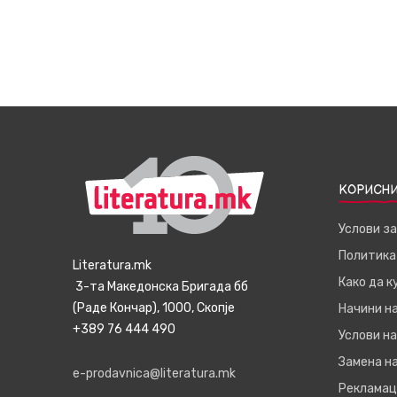
КОРИСНИ
Услови з
Политика
Literatura.mk
Како да 
3-та Македонска Бригада бб
(Раде Кончар), 1000, Скопје
Начини н
+389 76 444 490
Услови на
Замена на
e-prodavnica@literatura.mk
Рекламац