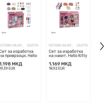
СЕТОВИ ЗА ИЗРАБОТКА
222776
СЕТОВИ ЗА ИЗРАБОТКА
222775
Сет за изработка
Сет за изработка
Сет з
на приврзоци, Hello
на накит, Hello Kitty
на нак
Kitty & Friends - DIY
& Friends - DIY
- DIY 
1.198
МКД
1.169
МКД
899
Bag Clips
Bracelets
19,39
EUR
18,92
EUR
14,55
E