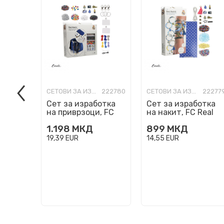
СЕТОВИ ЗА ИЗРАБОТКА
222780
СЕТОВИ ЗА ИЗРАБОТКА
22277
Сет за изработка
Сет за изработка
на приврзоци, FC
на накит, FC Real
Real Madrid - DIY
Madrid - DIY
1.198
МКД
899
МКД
Bag Clips
Bracelets
19,39
EUR
14,55
EUR