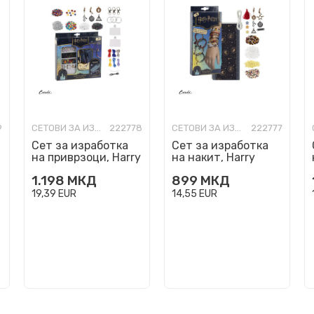
9
СЕТОВИ ЗА ИЗРАБОТКА
222778
СЕТОВИ ЗА ИЗРАБОТКА
222777
Сет за изработка
Сет за изработка
на приврзоци, Harry
на накит, Harry
Potter - DIY Bag
Potter - DIY
1.198
МКД
899
МКД
Clips
Bracelets
19,39
EUR
14,55
EUR