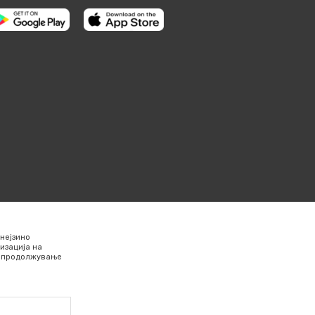
нејзино
изација на
Со продолжување