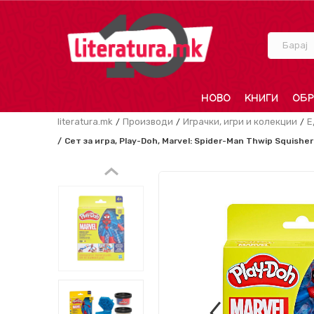
Барај
НОВО
КНИГИ
ОБР
literatura.mk
Производи
Играчки, игри и колекции
Е
Сет за игра, Play-Doh, Marvel: Spider-Man Thwip Squisher