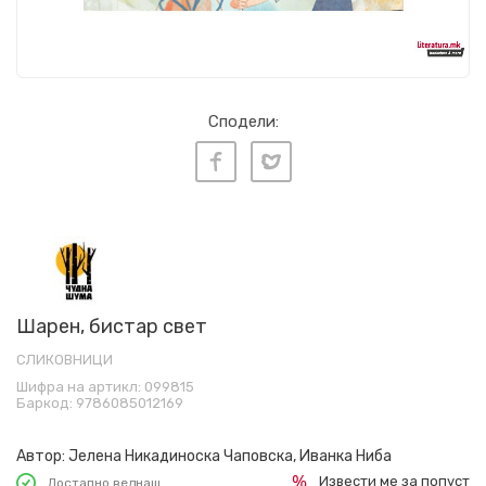
Сподели:
Шарен, бистар свет
СЛИКОВНИЦИ
Шифра на артикл:
099815
Баркод:
9786085012169
Автор:
Јелена Никадиноска Чаповска, Иванка Ниба
Извести ме за попуст
Достапно веднаш