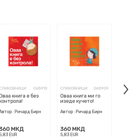
СЛИКОВНИЦИ
068910
СЛИКОВНИЦИ
068909
СЛИКО
Оваа книга е без
Оваа книга ми го
Ние см
контрола!
изеде кучето!
погреш
Автор :
Ричард Бирн
Автор :
Ричард Бирн
Автор :
360
МКД
360
МКД
360
5,83
EUR
5,83
EUR
5,83
EU