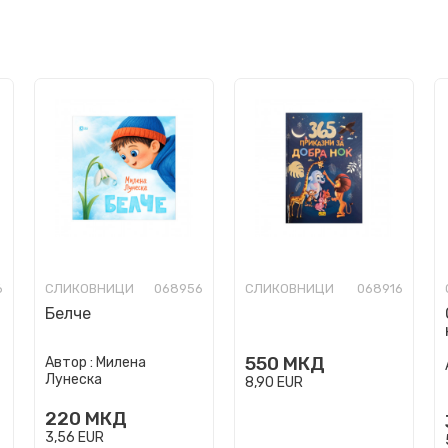
6
СЛИКОВНИЦИ
068956
СЛИКОВНИЦИ
068916
Белче
550
МКД
Автор :
Милена
Лунеска
8,90
EUR
220
МКД
3,56
EUR