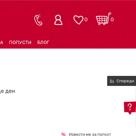
0
0
РА
ПОПУСТИ
БЛОГ
Спореди
де ден
Извести ме за попуст