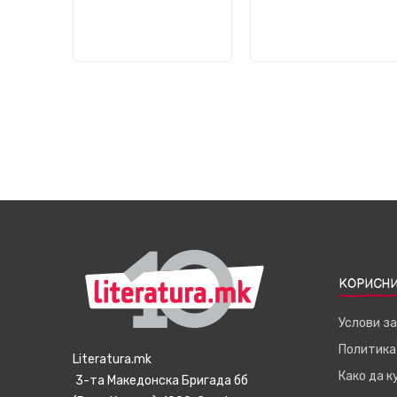
КОРИСНИ
Услови з
Политика
Literatura.mk
Како да 
3-та Македонска Бригада бб