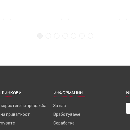
 ЛИНКОВИ
ИНФОРМАЦИИ
N
а користење и продажба
За нас
 на приватност
Вработување
купувате
Соработка