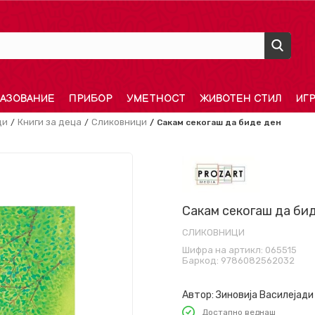
АЗОВАНИЕ
ПРИБОР
УМЕТНОСТ
ЖИВОТЕН СТИЛ
ИГ
ди
Книги за деца
Сликовници
Сакам секогаш да биде ден
Сакам секогаш да би
СЛИКОВНИЦИ
Шифра на артикл:
065515
Баркод:
9786082562032
Автор:
Зиновија Василејади
Достапно веднаш