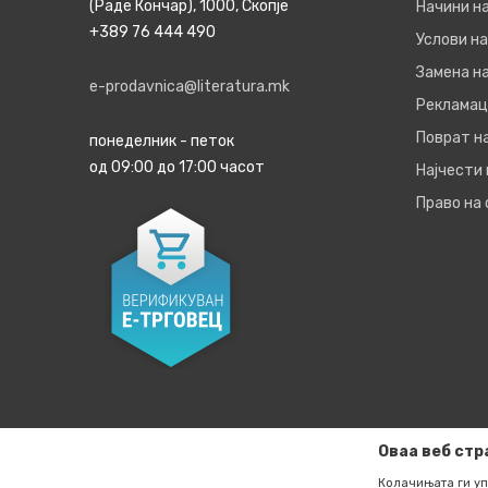
(Раде Кончар), 1000, Скопје
Начини н
+389 76 444 490
Услови на
Замена на
e-prodavnica@literatura.mk
Рекламац
Поврат н
понеделник - петок
од 09:00 до 17:00 часот
Најчести
Право на
Оваа веб стр
Колачињата ги уп