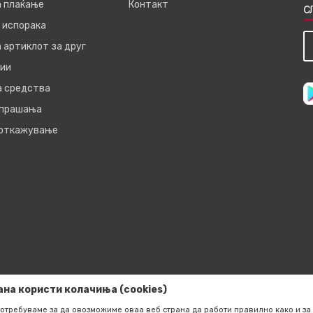
а плаќање
Контакт
С
 испорака
 артиклот за друг
ии
а средства
 прашања
 откажување
ана користи колачиња (cookies)
отребуваме за да овозможиме оваа веб страна да работи правилно како и за 