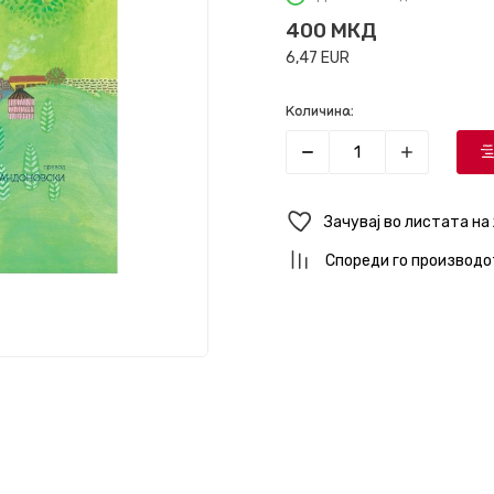
400
МКД
6,47
EUR
Количина:
Зачувај во листата на
Спореди го производо