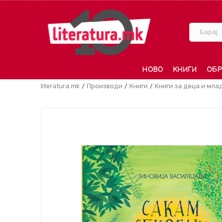
Барај
НОВО
КНИГИ
ОБР
literatura.mk
Производи
Книги
Книги за деца и мла