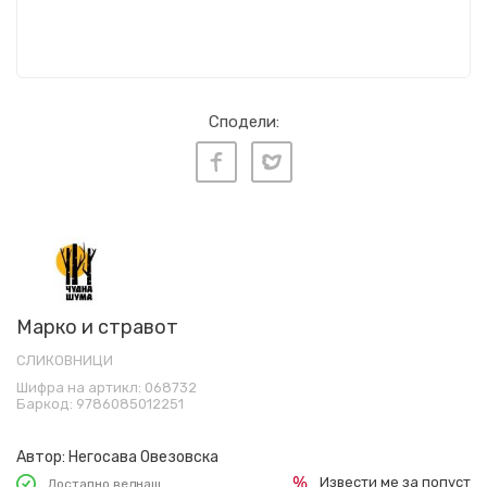
Сподели:
Марко и стравот
СЛИКОВНИЦИ
Шифра на артикл:
068732
Баркод:
9786085012251
Автор:
Негосава Овезовска
Извести ме за попуст
Достапно веднаш