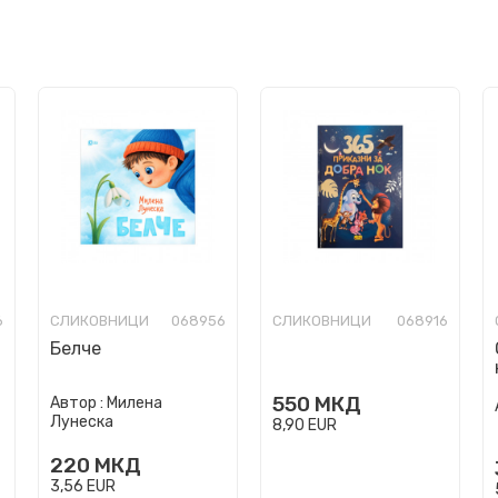
6
СЛИКОВНИЦИ
068956
СЛИКОВНИЦИ
068916
Белче
550
МКД
Автор :
Милена
Лунеска
8,90
EUR
220
МКД
3,56
EUR