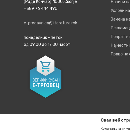
(Раде Кончар), 1000, Скопје
Начини н
+389 76 444 490
Услови на
Замена на
e-prodavnica@literatura.mk
Рекламац
Поврат н
понеделник - петок
од 09:00 до 17:00 часот
Најчести
Право на
Оваа веб стр
Колачињата ги уп