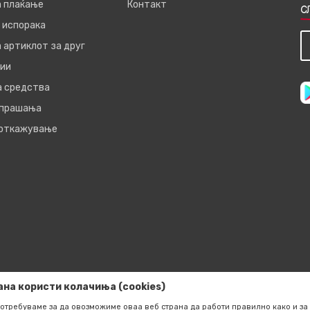
а плаќање
Контакт
С
 испорака
 артиклот за друг
ии
а средства
 прашања
 откажување
ана користи колачиња (cookies)
отребуваме за да овозможиме оваа веб страна да работи правилно како и за 