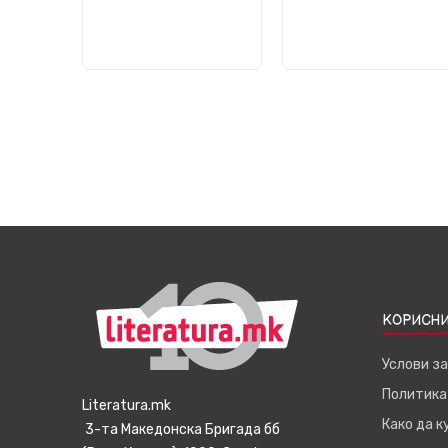
КОРИСНИ
Услови з
Политика
Literatura.mk
Како да 
3-та Македонска Бригада бб