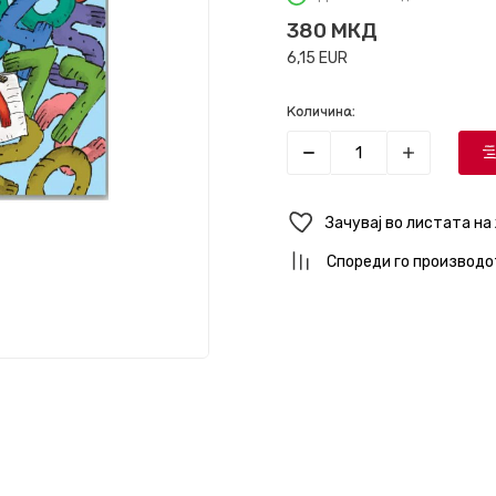
380
МКД
6,15
EUR
Количина:
Зачувај во листата на
Спореди го производо