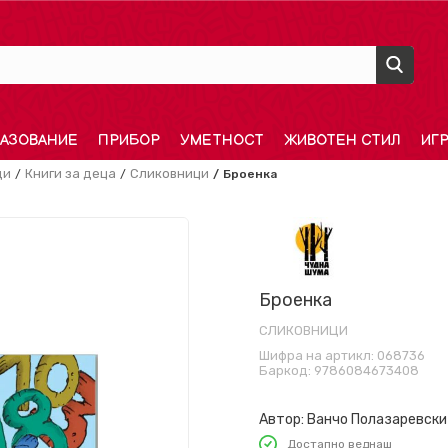
АЗОВАНИЕ
ПРИБОР
УМЕТНОСТ
ЖИВОТЕН СТИЛ
ИГ
ди
Книги за деца
Сликовници
Броенка
Броенка
СЛИКОВНИЦИ
Шифра на артикл:
068736
Баркод:
9786084673408
Автор:
Ванчо Полазаревски
Достапно веднаш