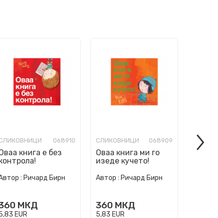
СЛИКОВНИЦИ
068910
СЛИКОВНИЦИ
068909
СЛИКО
Оваа книга е без
Оваа книга ми го
Ние см
контрола!
изеде кучето!
погреш
Автор :
Ричард Бирн
Автор :
Ричард Бирн
Автор :
360
МКД
360
МКД
360
5,83
EUR
5,83
EUR
5,83
EU