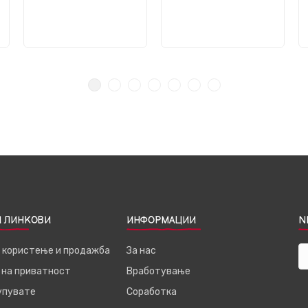
 ЛИНКОВИ
ИНФОРМАЦИИ
N
а користење и продажба
За нас
 на приватност
Вработување
купувате
Соработка