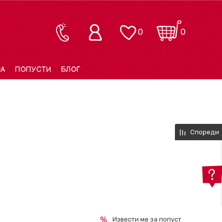
0
0
РА
ПОПУСТИ
БЛОГ
Спореди
Извести ме за попуст