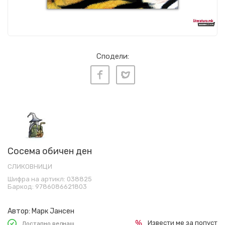
Сподели:
Сосема обичен ден
СЛИКОВНИЦИ
Шифра на артикл:
038825
Баркод:
9786086621803
Автор:
Марк Јансен
Извести ме за попуст
Достапно веднаш