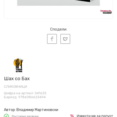
Сподели:
Шах со Бах
СЛИКОВНИЦИ
Шифра на артикл:
041635
Баркод:
9786086623494
Автор:
Владимир Мартиновски
Извести ме за попуст
Достапно веднаш