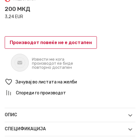
200
МКД
3,24
EUR
Производот повеќе не е достапен
Извести ме кога
производот ќе биде
повторно достапен
Зачувај во листата на желби
Спореди го производот
ОПИС
СПЕЦИФИКАЦИЈА