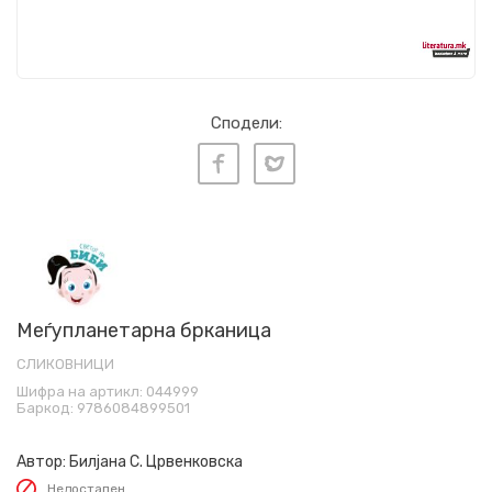
Сподели:
Меѓупланетарна брканица
СЛИКОВНИЦИ
Шифра на артикл:
044999
Баркод:
9786084899501
Автор:
Билјана С. Црвенковска
Недостапен