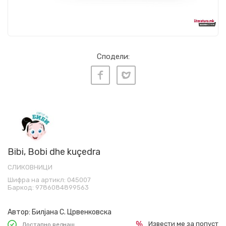
Сподели:
Bibi, Bobi dhe kuçedra
СЛИКОВНИЦИ
Шифра на артикл:
045007
Баркод:
9786084899563
Автор:
Билјана С. Црвенковска
Извести ме за попуст
Достапно веднаш