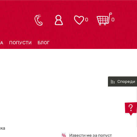
0
0
РА
ПОПУСТИ
БЛОГ
Спореди
ска
Извести ме за попуст