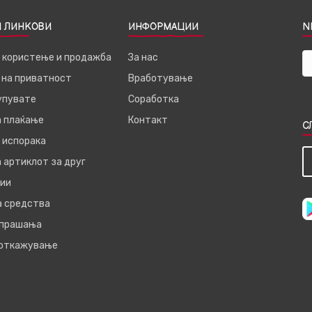
 ЛИНКОВИ
ИНФОРМАЦИИ
N
а користење и продажба
За нас
 на приватност
Вработување
купувате
Соработка
а плаќање
Контакт
С
 испорака
 артиклот за друг
ии
а средства
 прашања
 откажување