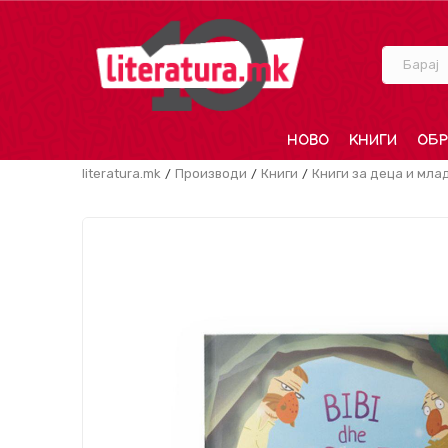
Барај
НОВО
КНИГИ
ОБР
literatura.mk
Производи
Книги
Книги за деца и мла