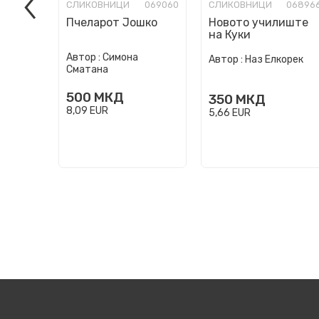
СЛИКОВНИЦИ
069060
СЛИКОВНИЦИ
06896
Пчеларот Јошко
Новото училиште
на Куки
Автор :
Симона
Автор :
Наз Елкорек
Сматана
500
МКД
350
МКД
8,09
EUR
5,66
EUR