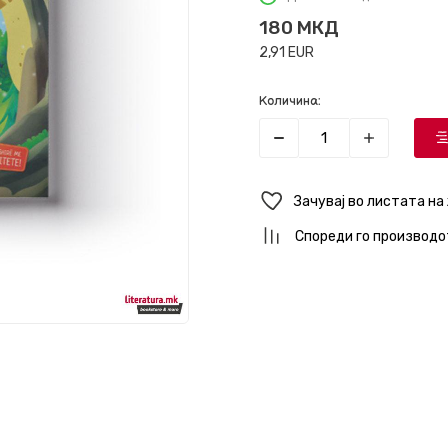
180
МКД
2,91
EUR
Количина:
Зачувај во листата на
Спореди го производо