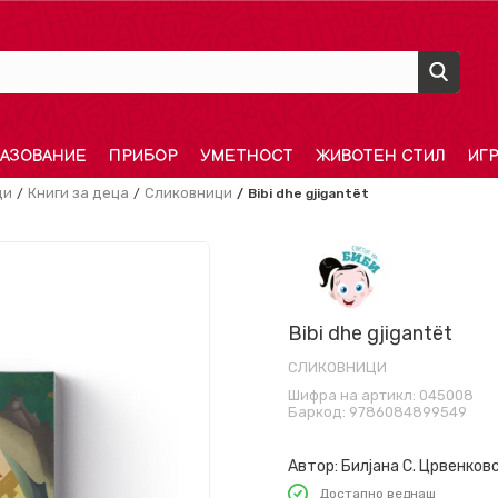
АЗОВАНИЕ
ПРИБОР
УМЕТНОСТ
ЖИВОТЕН СТИЛ
ИГ
ди
Книги за деца
Сликовници
Bibi dhe gjigantët
Bibi dhe gjigantët
СЛИКОВНИЦИ
Шифра на артикл:
045008
Баркод:
9786084899549
Автор:
Билјана С. Црвенков
Достапно веднаш