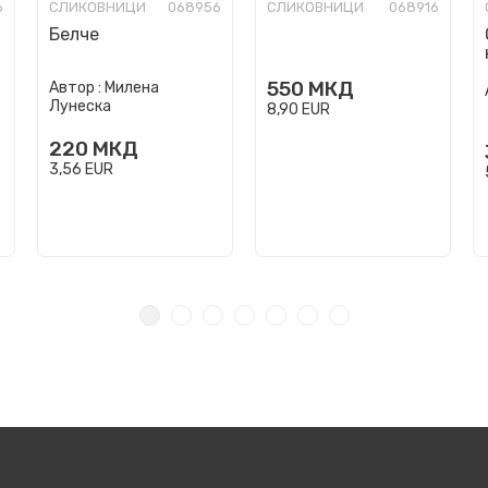
6
СЛИКОВНИЦИ
068956
СЛИКОВНИЦИ
068916
Белче
550
МКД
Автор :
Милена
Лунеска
8,90
EUR
220
МКД
3,56
EUR