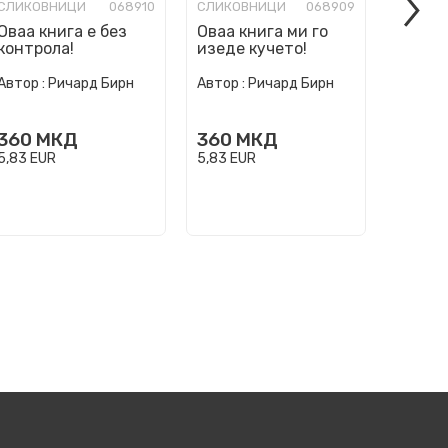
СЛИКОВНИЦИ
068910
СЛИКОВНИЦИ
068909
СЛИКО
Оваа книга е без
Оваа книга ми го
Ние см
контрола!
изеде кучето!
погреш
Автор :
Ричард Бирн
Автор :
Ричард Бирн
Автор :
360
МКД
360
МКД
360
5,83
EUR
5,83
EUR
5,83
EU