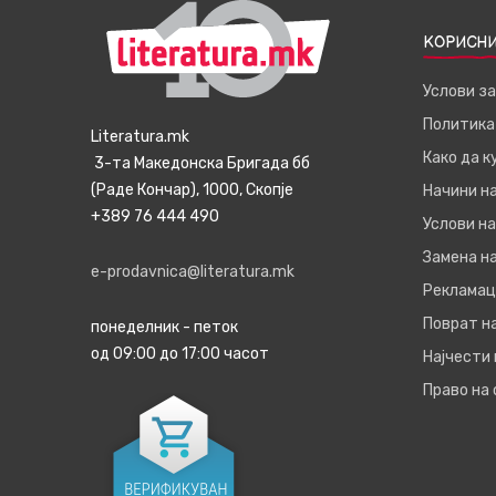
КОРИСНИ
Услови з
Политика
Literatura.mk
Како да 
3-та Македонска Бригада бб
(Раде Кончар), 1000, Скопје
Начини н
+389 76 444 490
Услови на
Замена на
e-prodavnica@literatura.mk
Рекламац
Поврат н
понеделник - петок
од 09:00 до 17:00 часот
Најчести
Право на