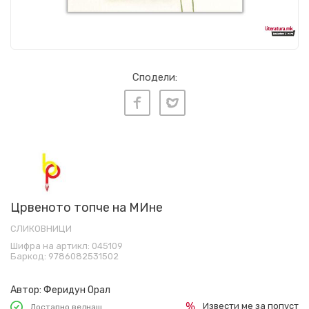
Сподели:
Црвеното топче на МИне
СЛИКОВНИЦИ
Шифра на артикл:
045109
Баркод:
9786082531502
Автор:
Феридун Орал
Извести ме за попуст
Достапно веднаш