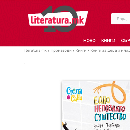
Барај
НОВО
КНИГИ
ОБР
literatura.mk
Производи
Книги
Книги за деца и мла