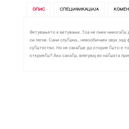
ОПИС
СПЕЦИФИКАЦИЈА
КОМЕН
Ветувањето е ветување. Тоа не смее никогаЃш д
си легне, Сани слуЃшна... невообичаен звук за
суЃштество. Но не сакаЃше да открие Ѓшто е тоа
откриеЃш? Ако сакаЃш, влегувај во наЃшата при