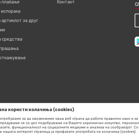
а плаќање
Контакт
С
 испорака
 артиклот за друг
ии
а средства
 прашања
 откажување
ана користи колачиња (cookies)
отребуваме за да овозможиме оваа веб страна да работи правилно како и за 
предување се со цел подобрување на Вашето корисничко искуство, персонал
асите, функционалност на социјалните медиуми и анализа на сообраќајот. 
а нашата интернет страница ја прифаќате употребата на колачиња (cookies).