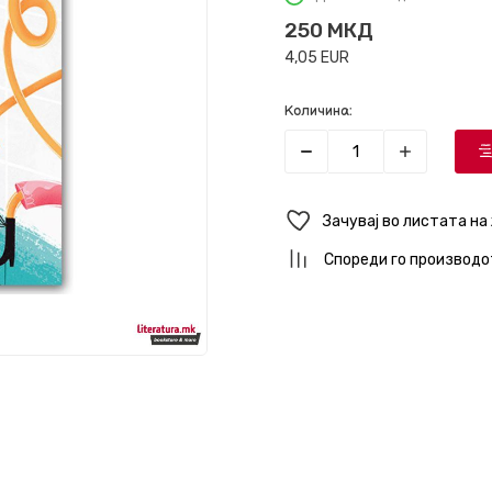
250
МКД
4,05
EUR
Количина:
Зачувај во листата на
Спореди го производо