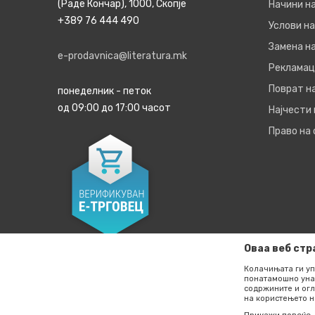
(Раде Кончар), 1000, Скопје
Начини н
+389 76 444 490
Услови на
Замена на
e-prodavnica@literatura.mk
Рекламац
Поврат н
понеделник - петок
од 09:00 до 17:00 часот
Најчести
Право на
Оваа веб стр
Колачињата ги уп
понатамошно уна
содржините и огл
на користењето н