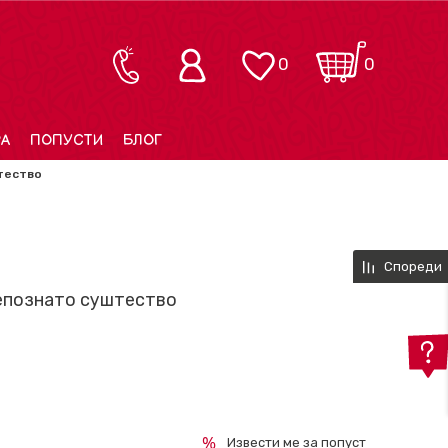
0
0
РА
ПОПУСТИ
БЛОГ
тество
Спореди
непознато суштество
Извести ме за попуст