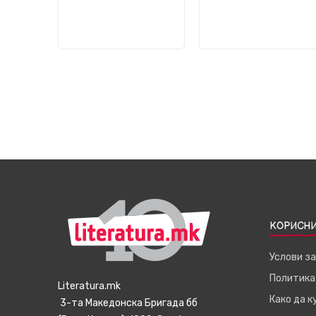
КОРИСНИ
Услови з
Политика
Literatura.mk
Како да 
3-та Македонска Бригада бб