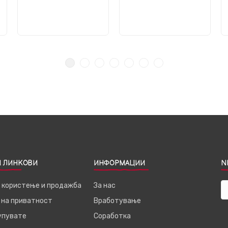
 ЛИНКОВИ
ИНФОРМАЦИИ
N
а користење и продажба
За нас
 на приватност
Вработување
купувате
Соработка