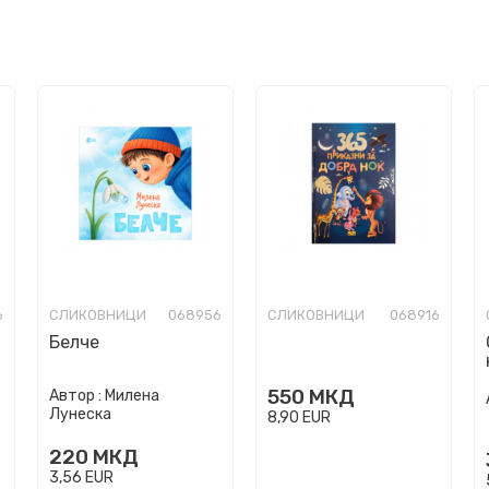
6
СЛИКОВНИЦИ
068956
СЛИКОВНИЦИ
068916
Белче
550
МКД
Автор :
Милена
Лунеска
8,90
EUR
220
МКД
3,56
EUR