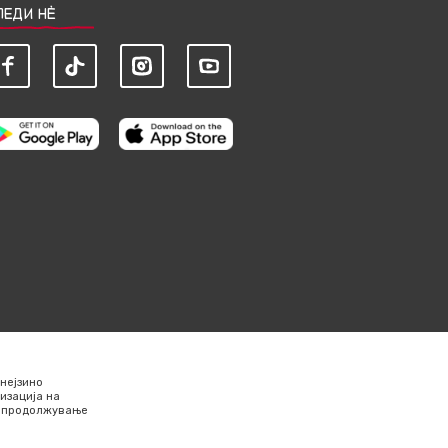
ЛЕДИ НЀ
нејзино
изација на
Со продолжување