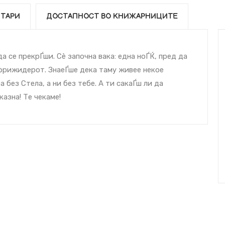
ТАРИ
ДОСТАПНОСТ ВО КНИЖАРНИЦИТЕ
а се прекрЃши. Сѐ започна вака: една ноЃЌ, пред да
д фрижидерот. ЗнаеЃше дека таму живее некое
 без Стела, а ни без тебе. А ти сакаЃш ли да
казна! Те чекаме!