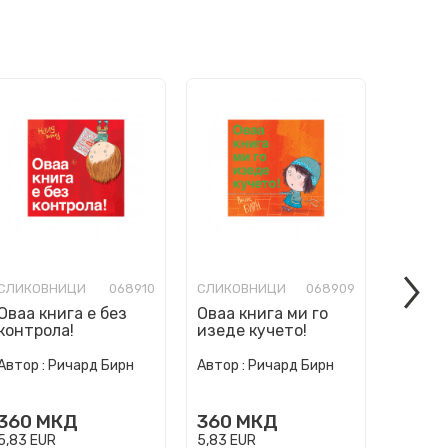
СЛИКОВНИЦИ
068910
СЛИКОВНИЦИ
068909
СЛИКО
Оваа книга е без
Оваа книга ми го
Ние см
контрола!
изеде кучето!
погреш
Автор :
Ричард Бирн
Автор :
Ричард Бирн
Автор :
360
МКД
360
МКД
360
5,83
EUR
5,83
EUR
5,83
EU