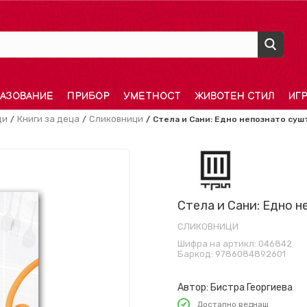
АЗОВАНИЕ
ПРИБОР
УМЕТНОСТ
ЖИВОТЕН СТИЛ
ИГ
ди
Книги за деца
Сликовници
Стела и Сани: Едно непознато суш
Стела и Сани: Едно 
СЛИКОВНИЦИ
Шифра на артикл:
046842
Баркод:
9786084892601
Автор:
Бистра Георгиева
Достапно веднаш