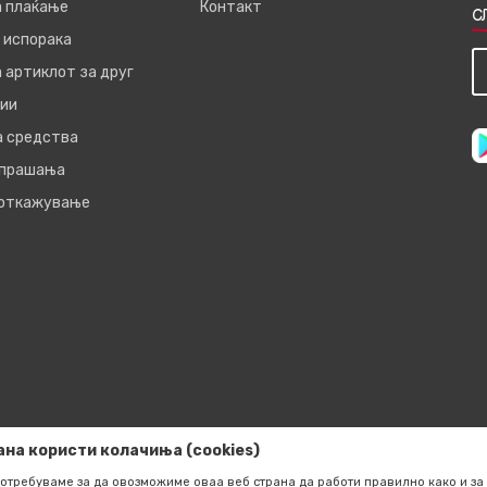
а плаќање
Контакт
С
 испорака
 артиклот за друг
ии
а средства
 прашања
 откажување
ана користи колачиња (cookies)
отребуваме за да овозможиме оваа веб страна да работи правилно како и за 