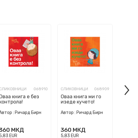
СЛИКОВНИЦИ
068910
СЛИКОВНИЦИ
068909
СЛИКО
Оваа книга е без
Оваа книга ми го
Ние см
контрола!
изеде кучето!
погреш
Автор :
Ричард Бирн
Автор :
Ричард Бирн
Автор :
360
МКД
360
МКД
360
5,83
EUR
5,83
EUR
5,83
EU