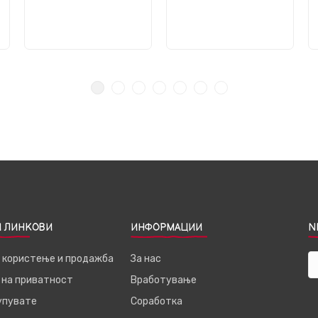
 ЛИНКОВИ
ИНФОРМАЦИИ
N
а користење и продажба
За нас
 на приватност
Вработување
купувате
Соработка