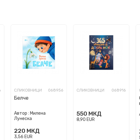
6
СЛИКОВНИЦИ
068956
СЛИКОВНИЦИ
068916
Белче
550
МКД
Автор :
Милена
Лунеска
8,90
EUR
220
МКД
3,56
EUR