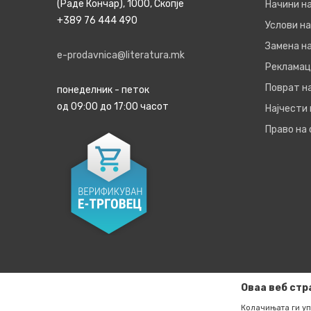
(Раде Кончар), 1000, Скопје
Начини н
+389 76 444 490
Услови на
Замена на
e-prodavnica@literatura.mk
Рекламац
Поврат н
понеделник - петок
од 09:00 до 17:00 часот
Најчести
Право на
Оваа веб стр
Колачињата ги уп