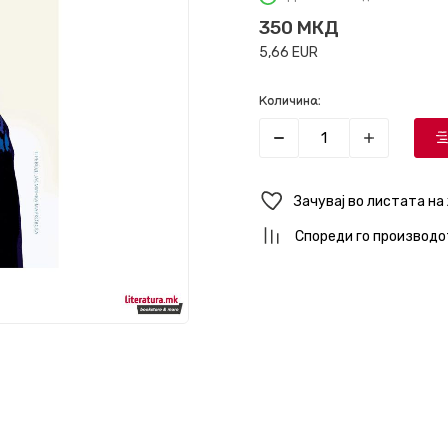
350
МКД
5,66
EUR
Количина:
Зачувај во листата на
Спореди го производо