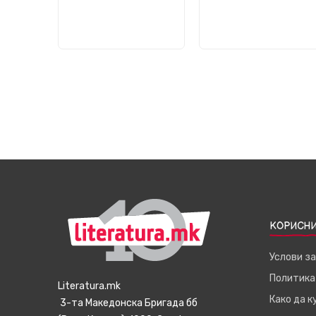
КОРИСНИ
Услови з
Политика
Literatura.mk
Како да 
3-та Македонска Бригада бб