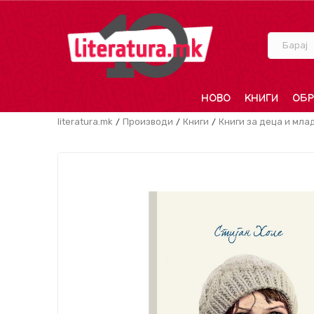
Барај
НОВО
КНИГИ
ОБР
literatura.mk
Производи
Книги
Книги за деца и мла