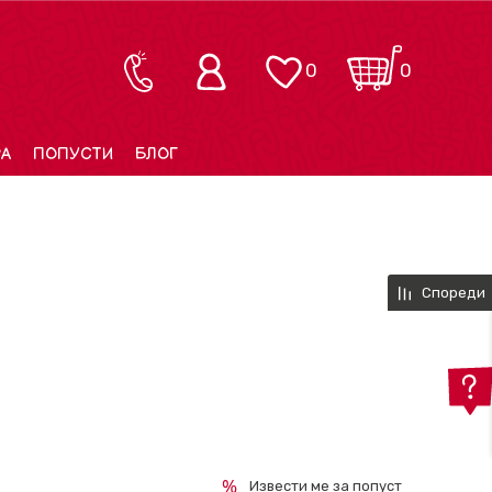
0
0
РА
ПОПУСТИ
БЛОГ
Спореди
Извести ме за попуст