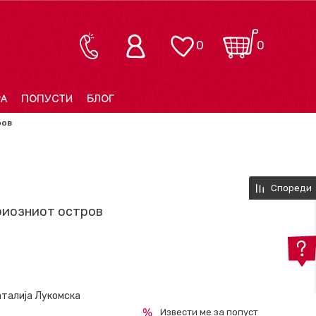
0
0
РА
ПОПУСТИ
БЛОГ
ров
Спореди
риозниот остров
аталија Лукомска
Извести ме за попуст