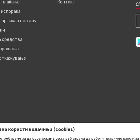
а плаќање
Контакт
С
 испорака
 артиклот за друг
ии
а средства
 прашања
 откажување
ана користи колачиња (cookies)
отребуваме за да овозможиме оваа веб страна да работи правилно како и за 