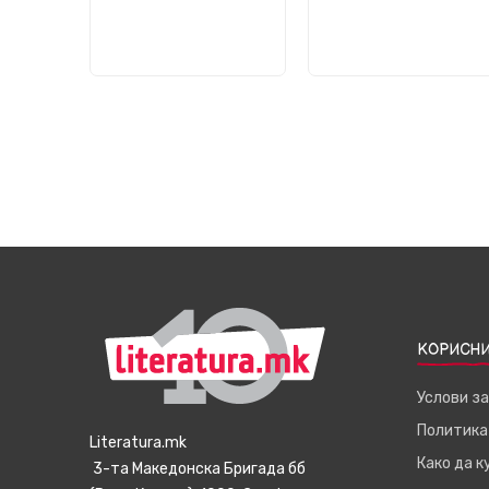
КОРИСНИ
Услови з
Политика
Literatura.mk
Како да 
3-та Македонска Бригада бб