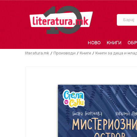
Барај
НОВО
КНИГИ
ОБР
literatura.mk
Производи
Книги
Книги за деца и мла