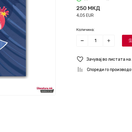
250
МКД
4,05
EUR
Количина:
Зачувај во листата на
Спореди го производо