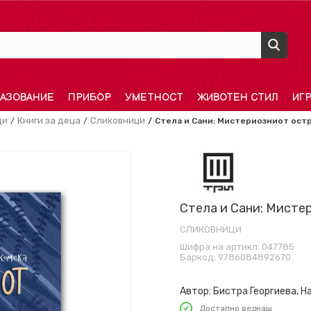
АЗОВАНИЕ
ПРИБОР
УМЕТНОСТ
ЖИВОТЕН СТИЛ
ИГ
ди
Книги за деца
Сликовници
Стела и Сани: Мистериозниот ост
Стела и Сани: Мисте
СЛИКОВНИЦИ
Шифра на артикл:
047785
Баркод:
9786084892670
Автор:
Бистра Георгиева, Н
Достапно веднаш