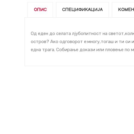
ОПИС
СПЕЦИФИКАЦИЈА
КОМЕН
Од еден до cелата лјубопитност на светот,кол
остров? Ако одговорот е:многу,тогаш и ти си 
една трага. Собирање докази или пловење по м