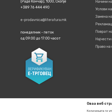
(Раде Кончар), 1000, Скопје
Начини н
+389 76 444 490
Услови на
Замена на
e-prodavnica@literatura.mk
Рекламац
Поврат н
понеделник - петок
од 09:00 до 17:00 часот
Најчести
Право на
Оваа веб стр
Колачињата ги уп