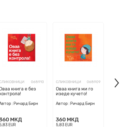
СЛИКОВНИЦИ
068910
СЛИКОВНИЦИ
068909
СЛИКО
Оваа книга е без
Оваа книга ми го
Ние см
контрола!
изеде кучето!
погреш
Автор :
Ричард Бирн
Автор :
Ричард Бирн
Автор :
360
МКД
360
МКД
360
5,83
EUR
5,83
EUR
5,83
EU