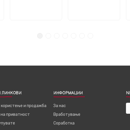
 ЛИНКОВИ
ИНФОРМАЦИИ
N
а користење и продажба
За нас
 на приватност
Вработување
купувате
Соработка