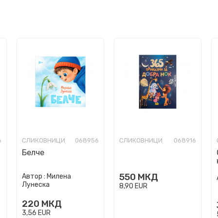
6
СЛИКОВНИЦИ
068956
СЛИКОВНИЦИ
068916
Белче
550
МКД
Автор :
Милена
Лунеска
8,90
EUR
220
МКД
3,56
EUR