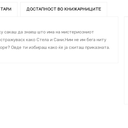
ТАРИ
ДОСТАПНОСТ ВО КНИЖАРНИЦИТЕ
ку сакаш да знаеш што има на мистериозниот
истражуваcх како Стела и Сани.Ним не им бега ниту
оре? Овде ти избираш како ќе ја cхиташ приказната.