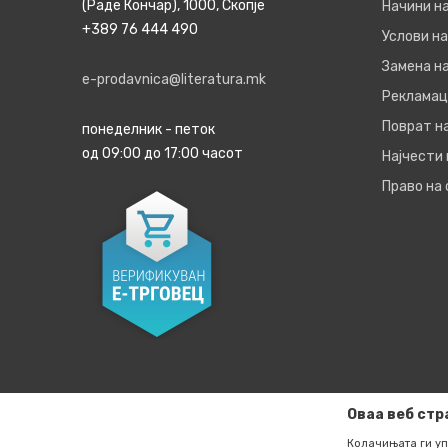
(Раде Кончар), 1000, Скопје
Начини н
+389 76 444 490
Услови на
Замена на
e-prodavnica@literatura.mk
Рекламац
Поврат н
понеделник - петок
од 09:00 до 17:00 часот
Најчести
Право на
Оваа веб стр
Колачињата ги уп