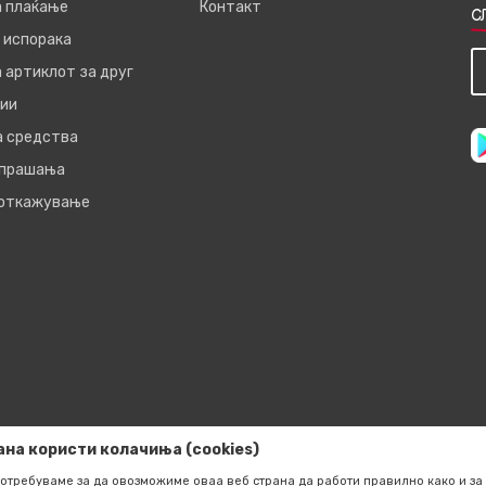
а плаќање
Контакт
С
 испорака
 артиклот за друг
ии
а средства
 прашања
 откажување
ана користи колачиња (cookies)
отребуваме за да овозможиме оваа веб страна да работи правилно како и за 