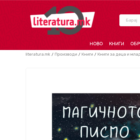
Барај
НОВО
КНИГИ
ОБР
literatura.mk
Производи
Книги
Книги за деца и мла