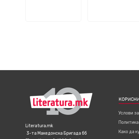
КОРИСНИ
Услови з
Политика
Literatura.mk
Како да 
3-та Македонска Бригада бб