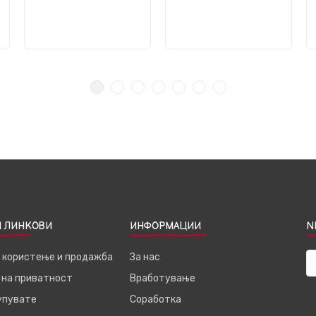
 ЛИНКОВИ
ИНФОРМАЦИИ
N
а користење и продажба
За нас
 на приватност
Вработување
купувате
Соработка