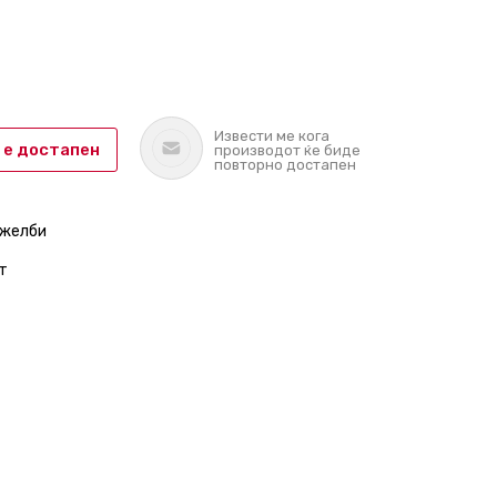
Извести ме кога
 е достапен
производот ќе биде
повторно достапен
 желби
т