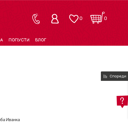
0
0
РА
ПОПУСТИ
БЛОГ
Спореди
иба Иванка