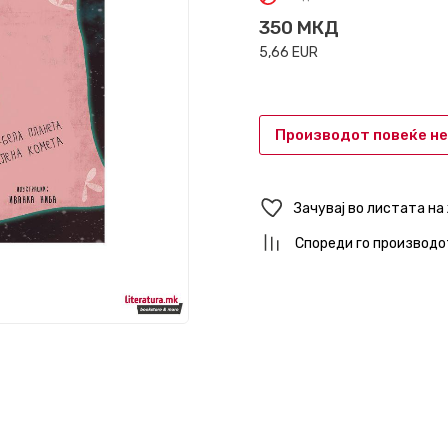
350
МКД
5,66
EUR
Производот повеќе не
Зачувај во листата на
Спореди го производо