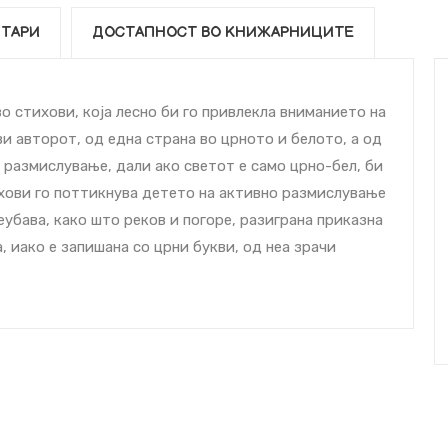
ТАРИ
ДОСТАПНОСТ ВО КНИЖАРНИЦИТЕ
о стихови, која лесно би го привлекла вниманието на
ви авторот, од една страна во црното и белото, а од
 размислување, дали ако светот е само црно-бел, би
ихови го поттикнува детето на активно размислување
убава, како што реков и погоре, разиграна приказна
, иако е запишана со црни букви, од неа зрачи