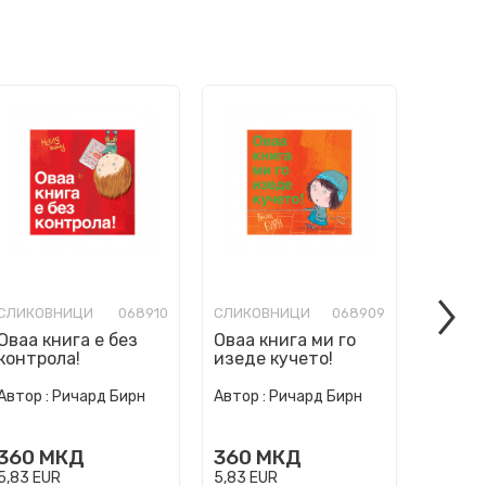
СЛИКОВНИЦИ
068910
СЛИКОВНИЦИ
068909
СЛИКО
Оваа книга е без
Оваа книга ми го
Ние см
контрола!
изеде кучето!
погреш
Автор :
Ричард Бирн
Автор :
Ричард Бирн
Автор :
360
МКД
360
МКД
360
5,83
EUR
5,83
EUR
5,83
EU