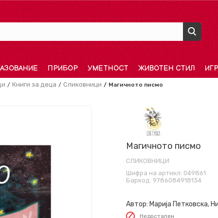
АЗОВАНИЕ
ПРИБОР
УМЕТНОСТ
ЖИВОТЕН СТИЛ
ИГ
ди
Книги за деца
Сликовници
Магичното писмо
Магичното писмо
СЛИКОВНИЦИ
Шифра на артикл:
049861
Баркод:
9786084918134
Автор:
Марија Петковска, Н
Недостапен