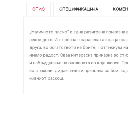
ОПИС
СПЕЦИФИКАЦИЈА
КОМЕН
„Магичното писмо“ е една разиграна приказна в
секое дете. Интересна е паралелата која ја пра
друга, во богатството на боите. Поттикнува на
имало радост. Оваа интересна приказна во ст
и набљудување на околината во која живее. Пре
во стихови, дидактичка и преполна со бои, која
нивниот раскош.