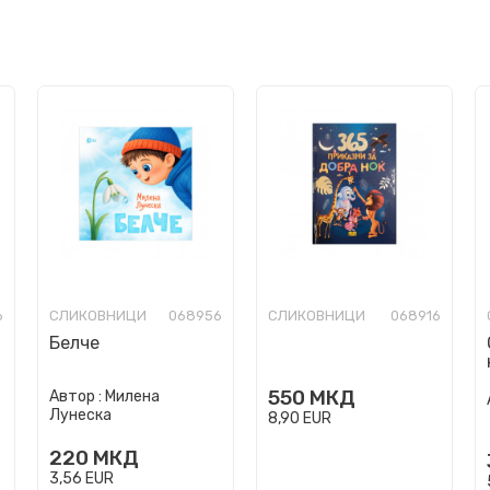
6
СЛИКОВНИЦИ
068956
СЛИКОВНИЦИ
068916
Белче
550
МКД
Автор :
Милена
Лунеска
8,90
EUR
220
МКД
3,56
EUR