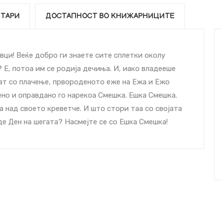
ТАРИ
ДОСТАПНОСТ ВО КНИЖАРНИЦИТЕ
ци! Веќе добро ги знаете сите сплетки околу
 Е, потоа им се родија дечиња. И, иако владееше
т со плачење, првороденото еже на Ежа и Ежо
ено и оправдано го нарекоа Смешка. Ешка Смешка.
а над своето креветче. И што стори таа со својата
де Ден на шегата? Насмејте се со Ешка Смешка!