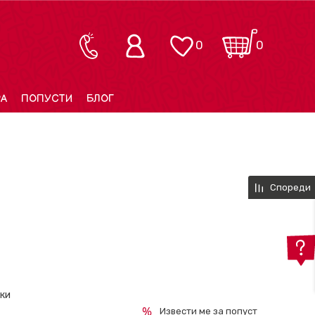
0
0
РА
ПОПУСТИ
БЛОГ
Спореди
ски
Извести ме за попуст