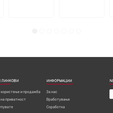
 ЛИНКОВИ
ИНФОРМАЦИИ
N
а користење и продажба
За нас
 на приватност
Вработување
купувате
Соработка