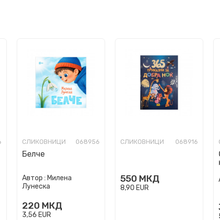
6
СЛИКОВНИЦИ
068956
СЛИКОВНИЦИ
068916
Белче
550
МКД
Автор :
Милена
Лунеска
8,90
EUR
220
МКД
3,56
EUR