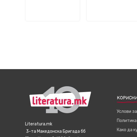
КОРИСНИ
Услови з
Политика
Literatura.mk
Како да 
3-та Македонска Бригада бб