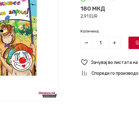
180
МКД
2,91
EUR
Количина:
Зачувај во листата на
Спореди го производо