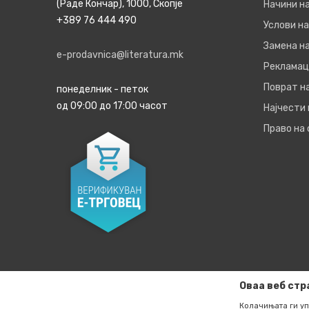
(Раде Кончар), 1000, Скопје
Начини н
+389 76 444 490
Услови на
Замена на
e-prodavnica@literatura.mk
Рекламац
Поврат н
понеделник - петок
од 09:00 до 17:00 часот
Најчести
Право на
Оваа веб стр
Колачињата ги уп