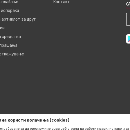
а плаќање
Контакт
С
 испорака
 артиклот за друг
ии
а средства
 прашања
 откажување
ана користи колачиња (cookies)
отребуваме за да овозможиме оваа веб страна да работи правилно како и за 