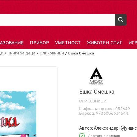
АЗОВАНИЕ
ПРИБОР
УМЕТНОСТ
ЖИВОТЕН СТИЛ
ИГ
ди
Книги за деца
Сликовници
Ешка Смешка
Ешка Смешка
СЛИКОВНИЦИ
Шифра на артикл:
052649
Баркод:
9786086634544
Автор:
Александар Кујунџи
Достапно веднаш