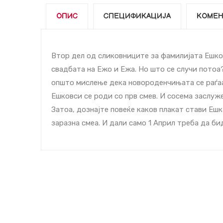
ОПИС
СПЕЦИФИКАЦИЈА
КОМЕН
Втор дел од сликовниците за фамилијата Ешков
свадбата на Ежо и Ежа. Но што се случи потоа?
општо мислење дека новороденчињата се раѓаа
Ешковcи се роди со прв смев. И сосема заслуж
Затоа, дознајте повеќе каков плакат стави Ешк
заразна смеа. И дали само 1 Април треба да би