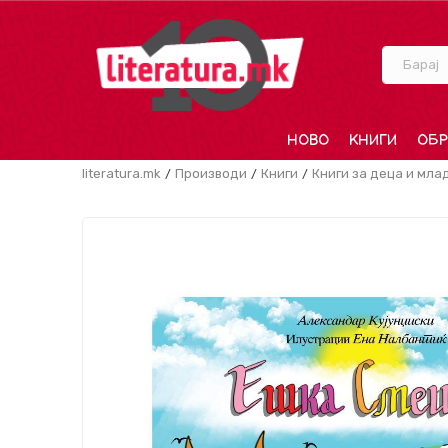
Барај
НОВО
КНИГИ
ОБР
literatura.mk
Производи
Книги
Книги за деца и мла