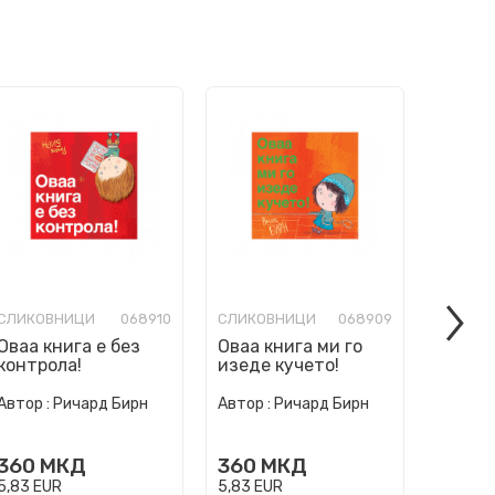
СЛИКОВНИЦИ
068910
СЛИКОВНИЦИ
068909
СЛИКО
Оваа книга е без
Оваа книга ми го
Ние см
контрола!
изеде кучето!
погреш
Автор :
Ричард Бирн
Автор :
Ричард Бирн
Автор :
360
МКД
360
МКД
360
5,83
EUR
5,83
EUR
5,83
EU