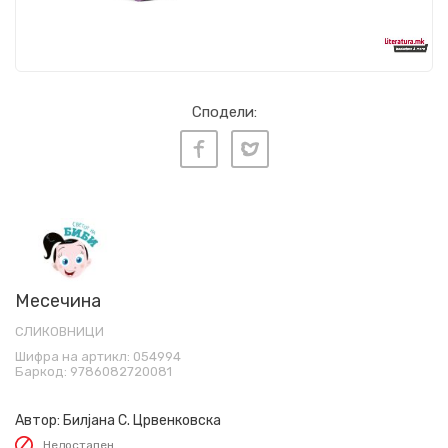
Сподели:
Месечина
СЛИКОВНИЦИ
Шифра на артикл:
054994
Баркод:
9786082720081
Автор:
Билјана С. Црвенковска
Недостапен