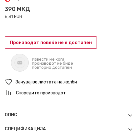
390
МКД
6,31
EUR
Производот повеќе не е достапен
Извести ме кога
производот ќе биде
повторно достапен
Зачувај во листата на желби
Спореди го производот
ОПИС
СПЕЦИФИКАЦИЈА