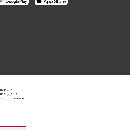
нејзино
изација на
Со продолжување