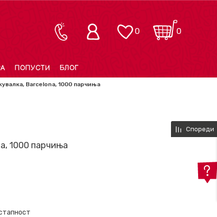
0
0
РА
ПОПУСТИ
БЛОГ
увалка, Barcelona, 1000 парчиња
Спореди
a, 1000 парчиња
остапност