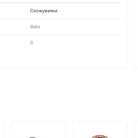
Сложувалки
Balvi
0