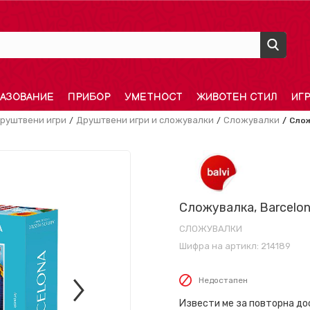
АЗОВАНИЕ
ПРИБОР
УМЕТНОСТ
ЖИВОТЕН СТИЛ
ИГ
руштвени игри
Друштвени игри и сложувалки
Сложувалки
Слож
Сложувалка, Barcelon
СЛОЖУВАЛКИ
Шифра на артикл:
214189
Недостапен
Извести ме за повторна д