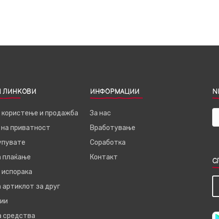
 ЛИНКОВИ
ИНФОРМАЦИИ
N
а користење и продажба
За нас
 на приватност
Вработување
купувате
Соработка
а плаќање
Контакт
С
 испорака
 артиклот за друг
ии
а средства