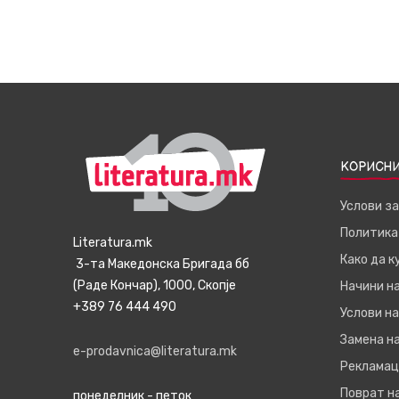
КОРИСНИ
Услови з
Политика
Literatura.mk
Како да 
3-та Македонска Бригада бб
(Раде Кончар), 1000, Скопје
Начини н
+389 76 444 490
Услови на
Замена на
e-prodavnica@literatura.mk
Рекламац
Поврат н
понеделник - петок