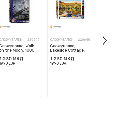
СЛОЖУВАЛКИ
220649
СЛОЖУВАЛКИ
220648
СЛОЖУ
Сложувалка, Walk
Сложувалка,
Сложу
on the Moon, 1000
Lakeside Cottage,
Three 
парчиња (Smart
Quebec, 1000
парчи
1.230
МКД
1.230
МКД
1.230
Cut)
парчиња (Smart
Cut)
Cut)
19,90
EUR
19,90
EUR
19,90
E