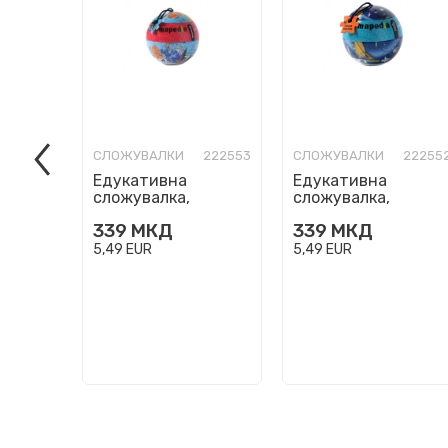
СЛОЖУВАЛКИ
222553
СЛОЖУВАЛКИ
22255
Едукативна
Едукативна
сложувалка,
сложувалка,
Mapedia - The World,
Mapedia - Solar
339
МКД
339
МКД
100 парчиња
System, 100
парчиња
5,49
EUR
5,49
EUR