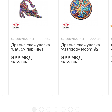
2
СЛОЖУВАЛКИ
222142
СЛОЖУВАЛКИ
222141
Дрвена сложувалка
Дрвена сложувалка
'Cat', 59 парчиња
'Astrology Moon', Ø21
cm, 119 парчиња
899
МКД
899
МКД
14,55
EUR
14,55
EUR