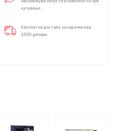
овозможува попусти и поволности при
купување.
Бесплатна достава за нарачки над
2500 денари.