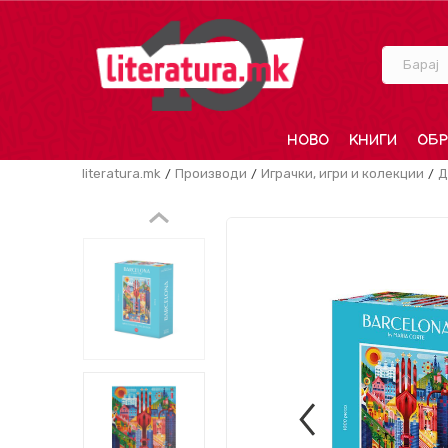
Барај
НОВО
КНИГИ
ОБР
literatura.mk
Производи
Играчки, игри и колекции
Д