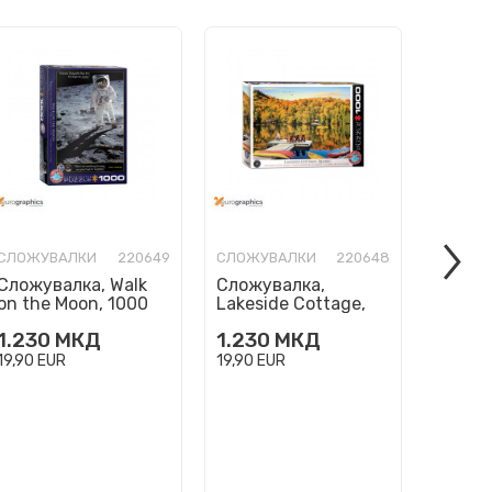
СЛОЖУВАЛКИ
220649
СЛОЖУВАЛКИ
220648
СЛОЖУ
Сложувалка, Walk
Сложувалка,
Сложу
on the Moon, 1000
Lakeside Cottage,
Three 
парчиња (Smart
Quebec, 1000
парчи
1.230
МКД
1.230
МКД
1.230
Cut)
парчиња (Smart
Cut)
Cut)
19,90
EUR
19,90
EUR
19,90
E