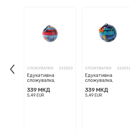
СЛОЖУВАЛКИ
222553
СЛОЖУВАЛКИ
22255
Едукативна
Едукативна
сложувалка,
сложувалка,
Mapedia - The World,
Mapedia - Solar
339
МКД
339
МКД
100 парчиња
System, 100
парчиња
5,49
EUR
5,49
EUR