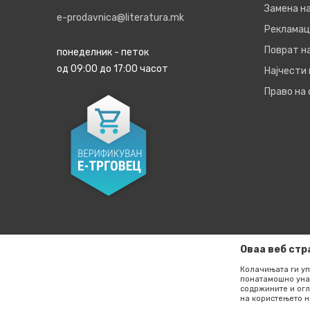
Замена на
e-prodavnica@literatura.mk
Рекламац
Поврат н
понеделник - петок
од 09:00 до 17:00 часот
Најчести
Право на
Оваа веб стр
Колачињата ги уп
понатамошно уна
содржините и огл
Настојуваме да бидеме што е можно попрецизни во опи
на користењето н