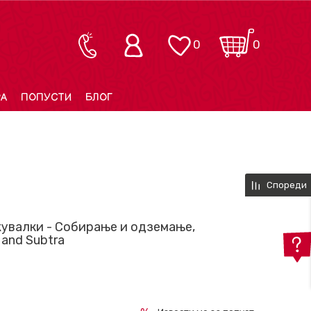
0
0
РА
ПОПУСТИ
БЛОГ
Спореди
увалки - Собирање и одземање,
 and Subtra