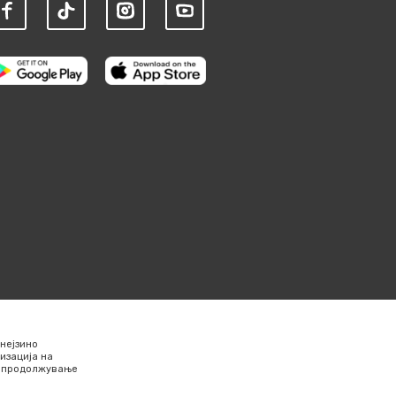
нејзино
изација на
Со продолжување