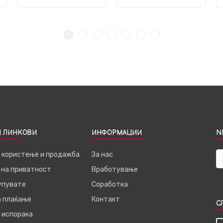
 ЛИНКОВИ
ИНФОРМАЦИИ
N
а користење и продажба
За нас
 на приватност
Вработување
купувате
Соработка
а плаќање
Контакт
С
 испорака