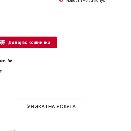
Извести ме за попуст
Додај во кошничка
 желби
т
УНИКАТНА УСЛУГА