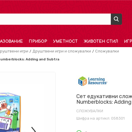
АЗОВАНИЕ
ПРИБОР
УМЕТНОСТ
ЖИВОТЕН СТИЛ
ИГ
руштвени игри
Друштвени игри и сложувалки
Сложувалки
mberblocks: Adding and Subtra
Сет едукативни слож
Numberblocks: Adding
СЛОЖУВАЛКИ
Шифра на артикл:
058301