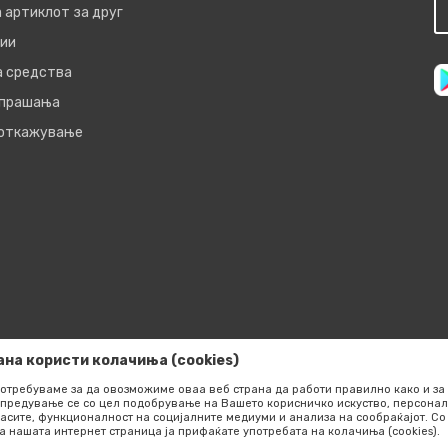
 артиклот за друг
ии
а средства
 прашања
 откажување
ана користи колачиња (cookies)
отребуваме за да овозможиме оваа веб страна да работи правилно како и за 
предување се со цел подобрување на Вашето корисничко искуство, персонал
асите, функционалност на социјалните медиуми и анализа на сообраќајот. 
сот на производите,
а нашата интернет страница ја прифаќате употребата на колачиња (cookies).