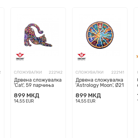
2
СЛОЖУВАЛКИ
222142
СЛОЖУВАЛКИ
222141
Дрвена сложувалка
Дрвена сложувалка
'Cat', 59 парчиња
'Astrology Moon', Ø21
cm, 119 парчиња
899
МКД
899
МКД
14,55
EUR
14,55
EUR