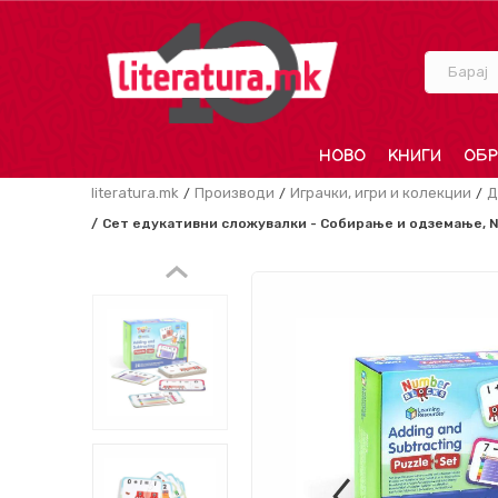
Барај
НОВО
КНИГИ
ОБР
literatura.mk
Производи
Играчки, игри и колекции
Д
Сет едукативни сложувалки - Собирање и одземање, Nu