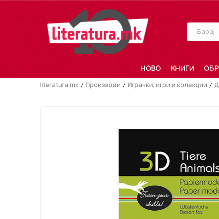
Барај
НОВО
КНИГИ
ОБР
literatura.mk
Производи
Играчки, игри и колекции
Д