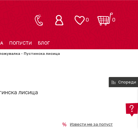
0
0
РА
ПОПУСТИ
БЛОГ
ложувалка - Пустинска лисица
Спореди
тинска лисица
Извести ме за попуст