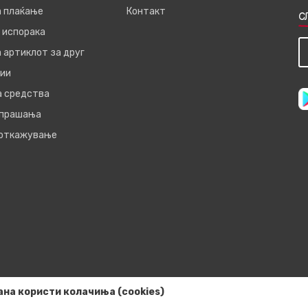
а плаќање
Контакт
С
 испорака
 артиклот за друг
ии
а средства
 прашања
 откажување
ана користи колачиња (cookies)