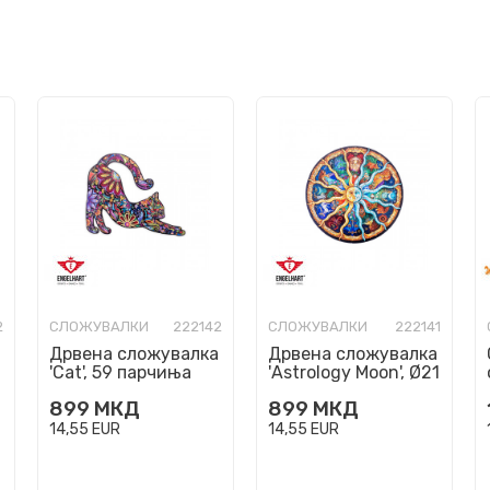
2
СЛОЖУВАЛКИ
222142
СЛОЖУВАЛКИ
222141
Дрвена сложувалка
Дрвена сложувалка
'Cat', 59 парчиња
'Astrology Moon', Ø21
cm, 119 парчиња
899
МКД
899
МКД
14,55
EUR
14,55
EUR