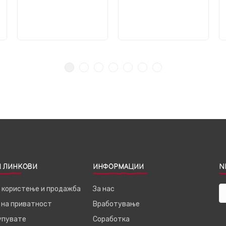
 ЛИНКОВИ
ИНФОРМАЦИИ
N
а користење и продажба
За нас
 на приватност
Вработување
купувате
Соработка