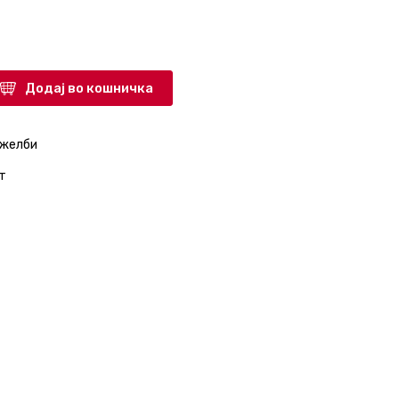
Додај во кошничка
 желби
т