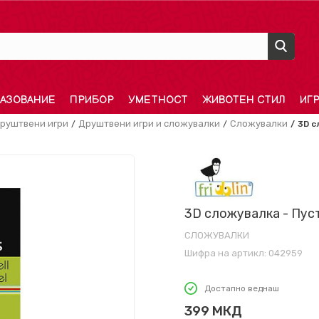
АЗОВАНИЕ
ПРИБОР
УМЕТНОСТ
ЖИВОТЕН СТИЛ
ИГ
руштвени игри
Друштвени игри и сложувалки
Сложувалки
3D с
3D сложувалка - Пус
СЛОЖУВАЛКИ
Шифра на артикл:
042959
Достапно веднаш
399
МКД