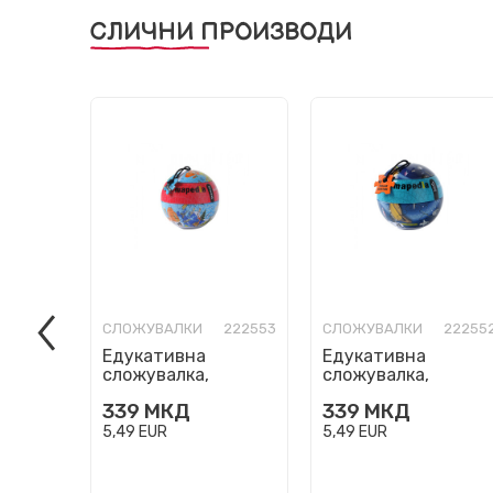
СЛИЧНИ ПРОИЗВОДИ
СЛОЖУВАЛКИ
222553
СЛОЖУВАЛКИ
22255
Едукативна
Едукативна
сложувалка,
сложувалка,
Mapedia - The World,
Mapedia - Solar
339
МКД
339
МКД
100 парчиња
System, 100
парчиња
5,49
EUR
5,49
EUR