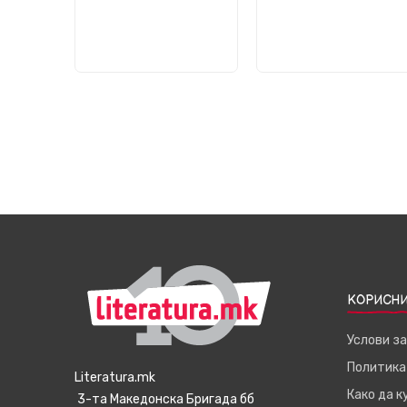
КОРИСНИ
Услови з
Политика
Literatura.mk
Како да 
3-та Македонска Бригада бб