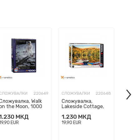
СЛОЖУВАЛКИ
220649
СЛОЖУВАЛКИ
220648
СЛОЖУ
Сложувалка, Walk
Сложувалка,
Сложу
on the Moon, 1000
Lakeside Cottage,
Three 
парчиња (Smart
Quebec, 1000
парчи
1.230
МКД
1.230
МКД
1.230
Cut)
парчиња (Smart
Cut)
Cut)
19,90
EUR
19,90
EUR
19,90
E