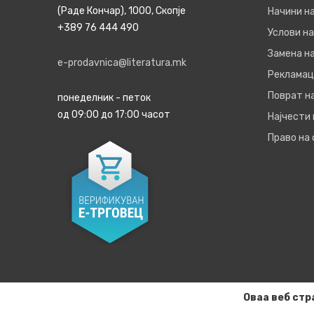
(Раде Кончар), 1000, Скопје
Начини н
+389 76 444 490
Услови на
Замена на
e-prodavnica@literatura.mk
Рекламац
Поврат н
понеделник - петок
од 09:00 до 17:00 часот
Најчести
Право на
Оваа веб стр