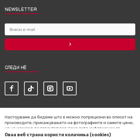
NEWSLETTER
СЛЕДИ НЀ
Настојуваме да бидеме што е можно попрецизни во описот на
производите, прикажувањето на фотографиите и самите цени,
но не можеме да гарантираме дека сите информации се
комплетни и без грешки. Сите артикли прикажани на сајтот се
Оваа веб страна користи колачиња (cookies)
дел од нашата понуда и не се подразбира дека се достапни во