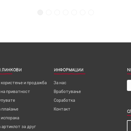
 ЛИНКОВИ
ИНФОРМАЦИИ
N
а користење и продажба
За нас
 на приватност
Вработување
купувате
Соработка
а плаќање
Контакт
С
 испорака
 артиклот за друг