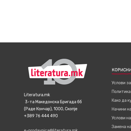
КОРИСНИ
Услови з
Политика
Literatura.mk
Како да 
3-та Македонска Бригада бб
(Раде Кончар), 1000, Скопје
Начини н
+389 76 444 490
Услови на
Замена на
e-prodavnica@literatura.mk