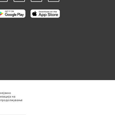
нејзино
изација на
Со продолжување