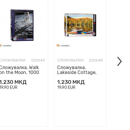
СЛОЖУВАЛКИ
220649
СЛОЖУВАЛКИ
220648
СЛОЖУ
Сложувалка, Walk
Сложувалка,
Сложу
on the Moon, 1000
Lakeside Cottage,
Three 
парчиња (Smart
Quebec, 1000
парчи
1.230
МКД
1.230
МКД
1.230
Cut)
парчиња (Smart
Cut)
Cut)
19,90
EUR
19,90
EUR
19,90
E