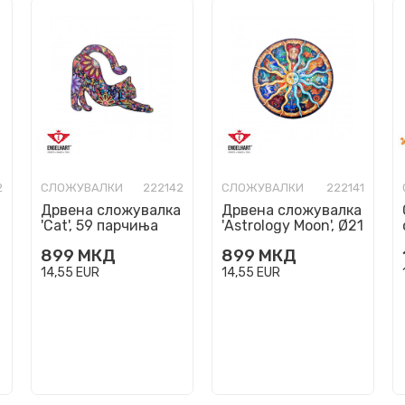
2
СЛОЖУВАЛКИ
222142
СЛОЖУВАЛКИ
222141
Дрвена сложувалка
Дрвена сложувалка
'Cat', 59 парчиња
'Astrology Moon', Ø21
cm, 119 парчиња
899
МКД
899
МКД
14,55
EUR
14,55
EUR