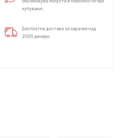
овозможува попусти и поволности при
купување.
Бесплатна достава за нарачки над
2500 денари.