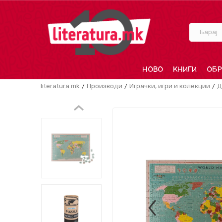
Барај
НОВО
КНИГИ
ОБР
literatura.mk
Производи
Играчки, игри и колекции
Д