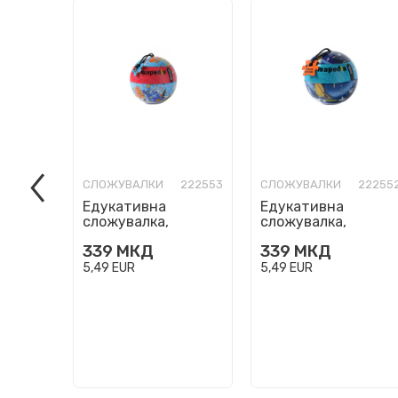
СЛОЖУВАЛКИ
222553
СЛОЖУВАЛКИ
22255
Едукативна
Едукативна
сложувалка,
сложувалка,
Mapedia - The World,
Mapedia - Solar
339
МКД
339
МКД
100 парчиња
System, 100
парчиња
5,49
EUR
5,49
EUR