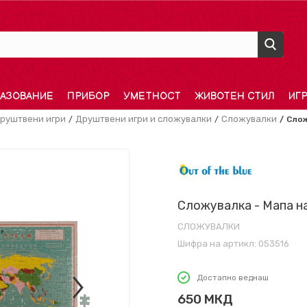
АЗОВАНИЕ
ПРИБОР
УМЕТНОСТ
ЖИВОТЕН СТИЛ
ИГ
руштвени игри
Друштвени игри и сложувалки
Сложувалки
Слож
Сложувалка - Мапа н
СЛОЖУВАЛКИ
Шифра на артикл:
053516
Достапно веднаш
650
МКД