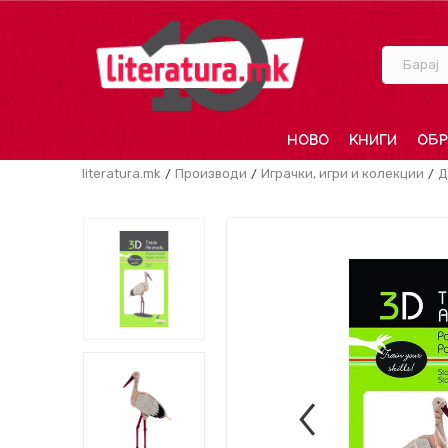
Барај
НОВО
КНИГИ
ОБР
literatura.mk
Производи
Играчки, игри и колекции
Д