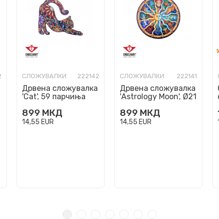
2
СЛОЖУВАЛКИ
222142
СЛОЖУВАЛКИ
222141
Дрвена сложувалка
Дрвена сложувалка
'Cat', 59 парчиња
'Astrology Moon', Ø21
cm, 119 парчиња
899
МКД
899
МКД
14,55
EUR
14,55
EUR