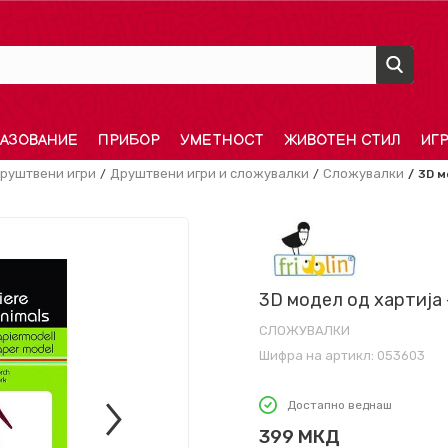
АЗОВАНИЕ
ПРИБОР
УМЕТНОСТ
ЖИВОТЕН СТИЛ
ИГ
руштвени игри
Друштвени игри и сложувалки
Сложувалки
3D м
3D модел од хартија
СЛОЖУВАЛКИ
Шифра на артикл:
053603
Достапно веднаш
399
МКД