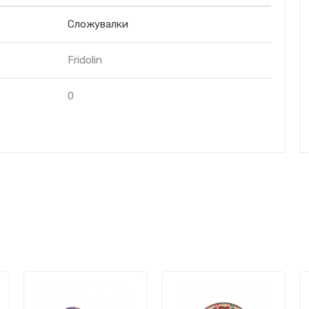
Сложувалки
Fridolin
0