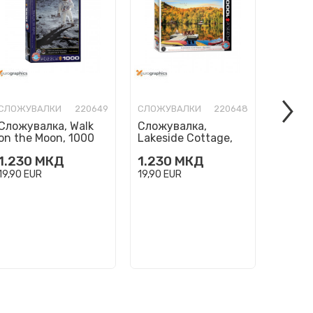
СЛОЖУВАЛКИ
220649
СЛОЖУВАЛКИ
220648
СЛОЖУ
Сложувалка, Walk
Сложувалка,
Сложу
on the Moon, 1000
Lakeside Cottage,
Three 
парчиња (Smart
Quebec, 1000
парчи
1.230
МКД
1.230
МКД
1.230
Cut)
парчиња (Smart
Cut)
Cut)
19,90
EUR
19,90
EUR
19,90
E