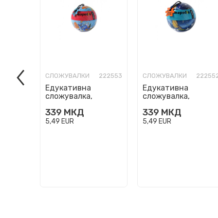
СЛОЖУВАЛКИ
222553
СЛОЖУВАЛКИ
22255
Едукативна
Едукативна
сложувалка,
сложувалка,
Mapedia - The World,
Mapedia - Solar
339
МКД
339
МКД
100 парчиња
System, 100
парчиња
5,49
EUR
5,49
EUR