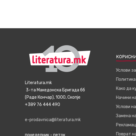
КОРИСНИ
Услови з
Политика
Literatura.mk
Како да 
3-та Македонска Бригада бб
(Раде Кончар), 1000, Скопје
Начини н
+389 76 444 490
Услови на
Замена на
e-prodavnica@literatura.mk
Рекламац
Поврат н
понеделник - петок