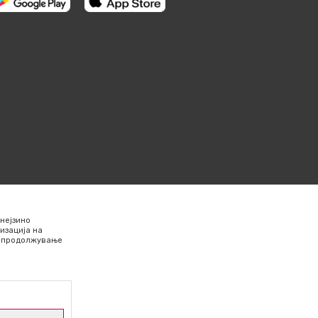
нејзино
изација на
Со продолжување