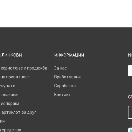
 ЛИНКОВИ
ИНФОРМАЦИИ
N
а користење и продажба
За нас
 на приватност
Вработување
купувате
Соработка
а плаќање
Контакт
С
 испорака
 артиклот за друг
ии
а средства