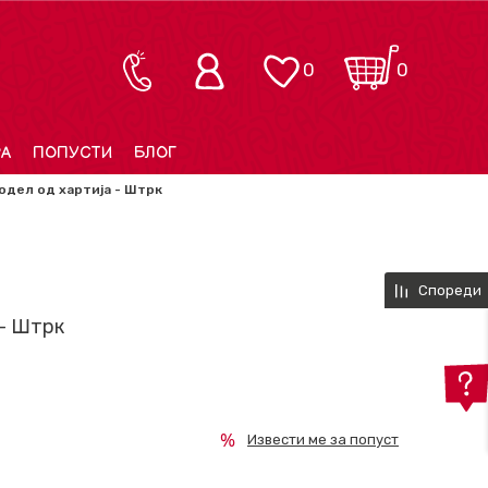
0
0
РА
ПОПУСТИ
БЛОГ
одел од хартија - Штрк
Спореди
 - Штрк
Извести ме за попуст