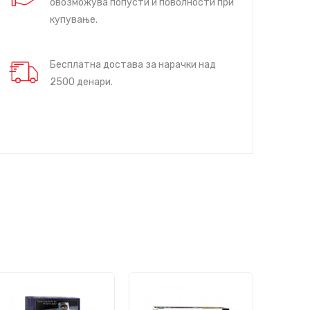
овозможува попусти и поволности при
купување.
Бесплатна достава за нарачки над
2500 денари.