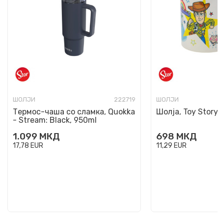
ШОЛЈИ
222719
ШОЛЈИ
Термос-чаша со сламка, Quokka
Шолја, Toy Story
- Stream: Black, 950ml
1.099
МКД
698
МКД
17,78
EUR
11,29
EUR