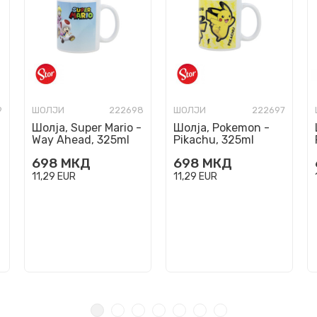
9
ШОЛЈИ
222698
ШОЛЈИ
222697
Шолја, Super Mario -
Шолја, Pokemon -
Way Ahead, 325ml
Pikachu, 325ml
698
МКД
698
МКД
11,29
EUR
11,29
EUR