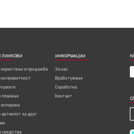
 ЛИНКОВИ
ИНФОРМАЦИИ
N
а користење и продажба
За нас
 на приватност
Вработување
купувате
Соработка
а плаќање
Контакт
С
 испорака
 артиклот за друг
ии
а средства