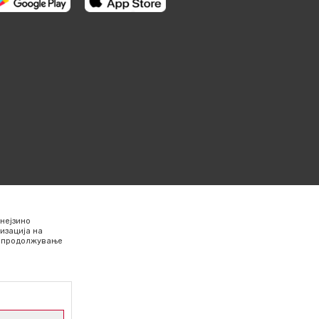
нејзино
изација на
Со продолжување