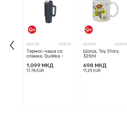
ШОЛЈИ
222719
ШОЛЈИ
22269
Термос-чаша со
Шолја, Toy Story,
сламка, Quokka -
325ml
Stream: Black,
1.099
МКД
698
МКД
950ml
17,78
EUR
11,29
EUR