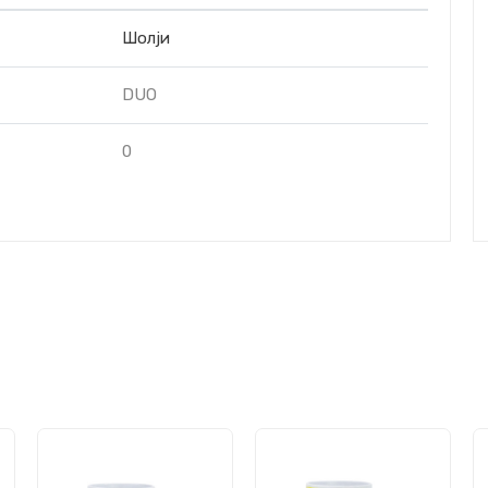
Шолји
DUO
0