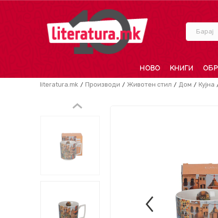
Барај
НОВО
КНИГИ
ОБР
literatura.mk
Производи
Животен стил
Дом
Кујна