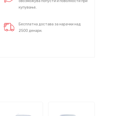
овозможува попусти и поволности при
купување.
Бесплатна достава за нарачки над
2500 денари.