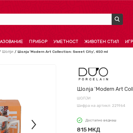
АЗОВАНИЕ
ПРИБОР
УМЕТНОСТ
ЖИВОТЕН СТИЛ
ИГ
Шолји
Шолја 'Modern Art Collection: Sweet City', 450 ml
Шолја 'Modern Art Coll
ШОЛЈИ
Шифра на артикл:
221964
Достапно веднаш
815
МКД