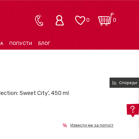
0
0
РА
ПОПУСТИ
БЛОГ
Спореди
ection: Sweet City', 450 ml
Извести ме за попуст