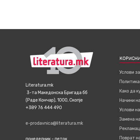
КОРИСНИ
Услови з
Политика
Literatura.mk
Како да 
3-та Македонска Бригада бб
(Раде Кончар), 1000, Скопје
Начини н
+389 76 444 490
Услови на
Замена на
e-prodavnica@literatura.mk
Рекламац
Поврат н
понеделник - петок