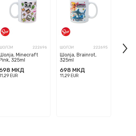
ШОЛЈИ
222696
ШОЛЈИ
222695
ШОЛЈИ
Шолја, Minecraft
Шолја, Brainrot,
Шолја,
Pink, 325ml
325ml
325ml
698
МКД
698
МКД
598
11,29
EUR
11,29
EUR
9,68
EU