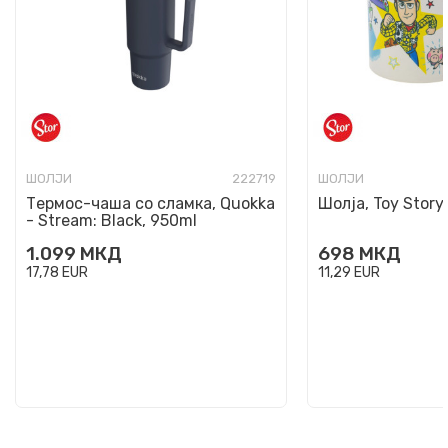
ШОЛЈИ
222719
ШОЛЈИ
Термос-чаша со сламка, Quokka
Шолја, Toy Story
- Stream: Black, 950ml
1.099
МКД
698
МКД
17,78
EUR
11,29
EUR