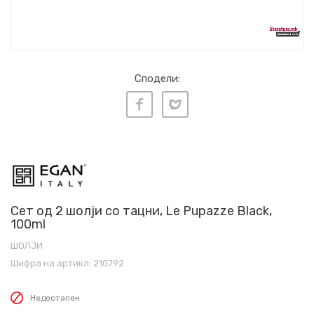
Сподели:
Сет од 2 шолји со тацни, Le Pupazze Black,
100ml
ШОЛЈИ
Шифра на артикл:
210792
Недостапен