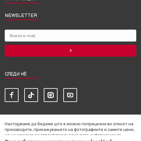
NEWSLETTER
СЛЕДИ НЀ
Настојуваме да бидеме што е можно попрецизни во описот на
производите, прикажувањето на фотографиите и самите цени,
но не можеме да гарантираме дека сите информации се
комплетни и без грешки. Сите артикли прикажани на сајтот се