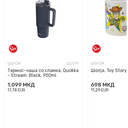
ШОЛЈИ
222719
ШОЛЈИ
Термос-чаша со сламка, Quokka
Шолја, Toy Story
- Stream: Black, 950ml
1.099
МКД
698
МКД
17,78
EUR
11,29
EUR