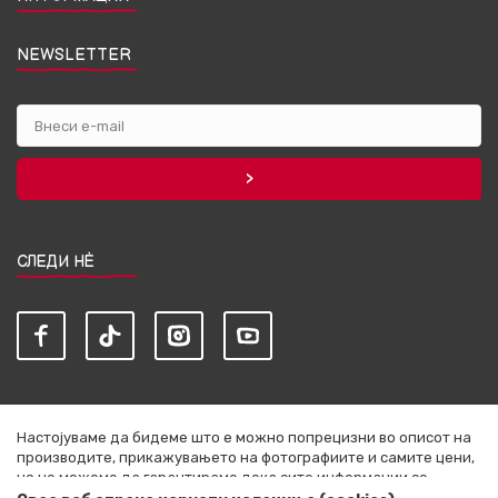
NEWSLETTER
СЛЕДИ НЀ
Настојуваме да бидеме што е можно попрецизни во описот на
производите, прикажувањето на фотографиите и самите цени,
но не можеме да гарантираме дека сите информации се
комплетни и без грешки. Сите артикли прикажани на сајтот се