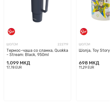
ШОЛЈИ
222719
ШОЛЈИ
Термос-чаша со сламка, Quokka
Шолја, Toy Story
- Stream: Black, 950ml
1.099
МКД
698
МКД
17,78
EUR
11,29
EUR