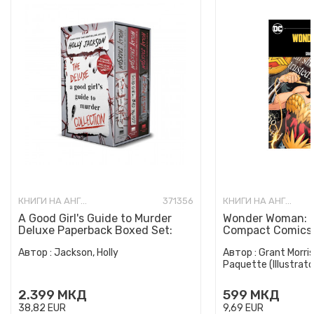
КНИГИ НА АНГЛИСКИ ЈАЗИК
371356
КНИГИ НА АНГЛИСКИ ЈАЗИК
A Good Girl's Guide to Murder
Wonder Woman: E
Deluxe Paperback Boxed Set:
Compact Comics 
Special Deluxe Edition...
Автор :
Jackson, Holly
Автор :
Grant Morris
Paquette (Illustrato
2.399
МКД
599
МКД
38,82
EUR
9,69
EUR