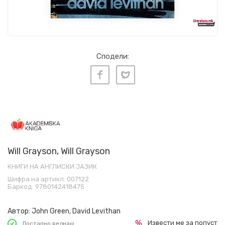
Сподели:
Will Grayson, Will Grayson
КНИГИ НА АНГЛИСКИ ЈАЗИК
Шифра на артикл:
007122
Баркод:
9780142418475
Автор:
John Green, David Levithan
Извести ме за попуст
Достапно веднаш