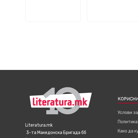
КОРИСНИ
Услови з
Политика
Literatura.mk
Како да 
3-та Македонска Бригада бб