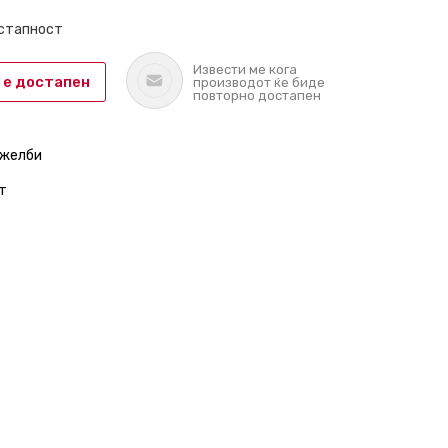
остапност
Извести ме кога
 е достапен
производот ќе биде
повторно достапен
 желби
т