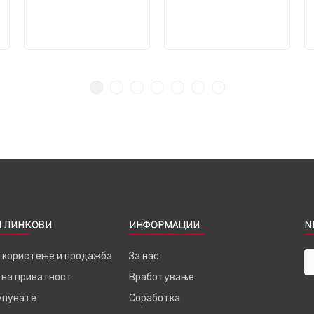
 ЛИНКОВИ
ИНФОРМАЦИИ
N
а користење и продажба
За нас
 на приватност
Вработување
купувате
Соработка