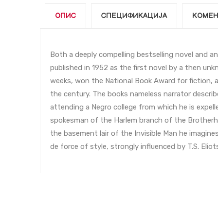
ОПИС
СПЕЦИФИКАЦИЈА
КОМЕН
Both a deeply compelling bestselling novel and an 
published in 1952 as the first novel by a then unkn
weeks, won the National Book Award for fiction, a
the century. The books nameless narrator describ
attending a Negro college from which he is expel
spokesman of the Harlem branch of the Brotherho
the basement lair of the Invisible Man he imagine
de force of style, strongly influenced by T.S. El