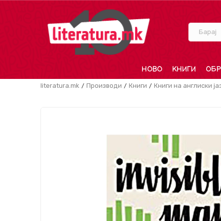
Барај
НОВО
КНИГИ
ОБР
literatura.mk
Производи
Книги
Книги на англиски ја