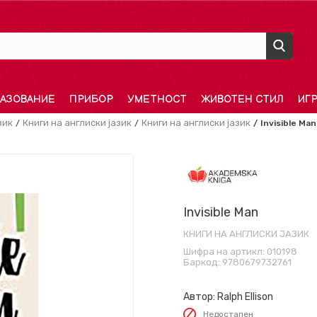
АЗОВАНИЕ
ПРИБОР
УМЕТНОСТ
ЖИВОТЕН СТИЛ
ИГ
зик
Книги на англиски јазик
Книги на англиски јазик
Invisible Man
Invisible Man
КНИГИ НА АНГЛИСКИ ЈАЗИК
Шифра на артикл:
010198
Баркод:
9780679732761
Автор:
Ralph Ellison
Недостапен