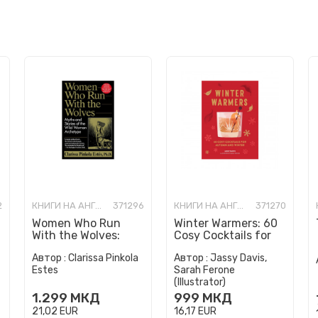
2
КНИГИ НА АНГЛИСКИ ЈАЗИК
371296
КНИГИ НА АНГЛИСКИ ЈАЗИК
371270
Women Who Run
Winter Warmers: 60
With the Wolves:
Cosy Cocktails for
Myths and Stories of
Autumn and Winter
Автор :
Clarissa Pinkola
Автор :
Jassy Davis,
the Wild Woman
Estes
Sarah Ferone
Archetype
(Illustrator)
1.299
МКД
999
МКД
21,02
EUR
16,17
EUR