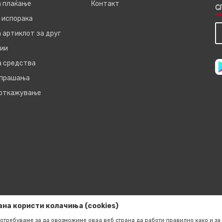
а плаќање
Контакт
С
 испорака
 артиклот за друг
ии
а средства
 прашања
 откажување
ана користи колачиња (cookies)
отребуваме за да овозможиме оваа веб страна да работи правилно како и за 