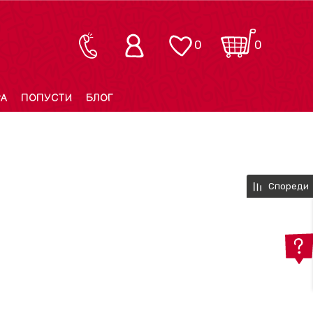
0
0
РА
ПОПУСТИ
БЛОГ
Спореди