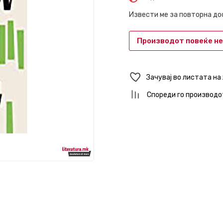
Извести ме за повторна д
Производот повеќе не
Зачувај во листата на
Спореди го производо