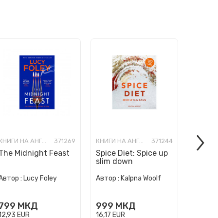
КНИГИ НА АНГЛИСКИ ЈАЗИК
371269
КНИГИ НА АНГЛИСКИ ЈАЗИК
371244
The Midnight Feast
Spice Diet: Spice up
How to
slim down
Human 
Автор :
Автор :
Lucy Foley
Автор :
Kalpna Woolf
Wurzba
999
799
МКД
999
МКД
16,17
E
12,93
EUR
16,17
EUR