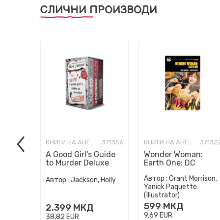
СЛИЧНИ ПРОИЗВОДИ
КНИГИ НА АНГЛИСКИ ЈАЗИК
371356
КНИГИ НА АНГЛИСКИ ЈАЗИК
37132
A Good Girl's Guide
Wonder Woman:
to Murder Deluxe
Earth One: DC
Paperback Boxed
Compact Comics
Автор :
Grant Morrison,
Set: Special Deluxe
Edition
Автор :
Jackson, Holly
Yanick Paquette
Edition...
(Illustrator)
599
МКД
2.399
МКД
9,69
EUR
38,82
EUR