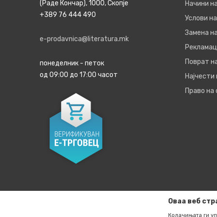
(Раде Кончар), 1000, Скопје
Начини н
+389 76 444 490
Услови на
Замена на
e-prodavnica@literatura.mk
Рекламац
Поврат н
понеделник - петок
од 09:00 до 17:00 часот
Најчести
Право на
Оваа веб стр
Колачињата ги уп