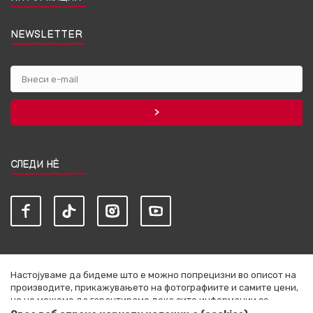
NEWSLETTER
СЛЕДИ НЀ
Настојуваме да бидеме што е можно попрецизни во описот на
производите, прикажувањето на фотографиите и самите цени,
но не можеме да гарантираме дека сите информации се
комплетни и без грешки. Сите артикли прикажани на сајтот се