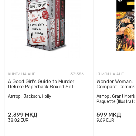
КНИГИ НА АНГЛИСКИ ЈАЗИК
371356
КНИГИ НА АНГЛИСКИ ЈАЗИК
A Good Girl's Guide to Murder
Wonder Woman: E
Deluxe Paperback Boxed Set:
Compact Comics 
Special Deluxe Edition...
Автор :
Jackson, Holly
Автор :
Grant Morris
Paquette (Illustrato
2.399
МКД
599
МКД
38,82
EUR
9,69
EUR