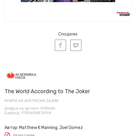
Сподели:
The World According to The Joker
КНИГИ НА АНГЛИСКИ ЈАЗИК
Шифра на артикл:
008646
Баркод:
9781608874194
Автор:
Matthew K Manning, Joel Gomez
Недостапен