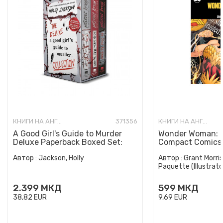
КНИГИ НА АНГЛИСКИ ЈАЗИК
371356
КНИГИ НА АНГЛИСКИ ЈАЗИК
A Good Girl's Guide to Murder
Wonder Woman: E
Deluxe Paperback Boxed Set:
Compact Comics 
Special Deluxe Edition...
Автор :
Jackson, Holly
Автор :
Grant Morris
Paquette (Illustrato
2.399
МКД
599
МКД
38,82
EUR
9,69
EUR