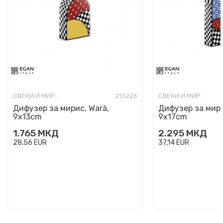
СВЕЌИ И МИРИСИ
213226
СВЕЌИ И МИРИСИ
Дифузер за мирис, Warà,
Дифузер за мири
9x13cm
9x17cm
1.765
МКД
2.295
МКД
28,56
EUR
37,14
EUR