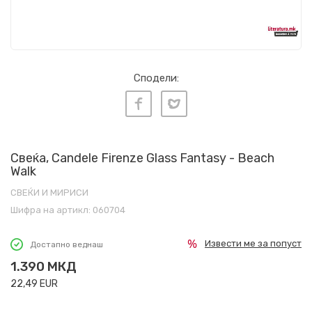
Сподели:
Свеќа, Candele Firenze Glass Fantasy - Beach
Walk
СВЕЌИ И МИРИСИ
Шифра на артикл:
060704
Извести ме за попуст
Достапно веднаш
1.390
МКД
22,49
EUR