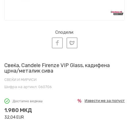
Сподели:
Свеќа, Candele Firenze VIP Glass, кадифена
црна/металик сива
СВЕЌИ И МИРИСИ
Шифра на артикл:
060706
Извести ме за попуст
Достапно веднаш
1.980
МКД
32,04
EUR