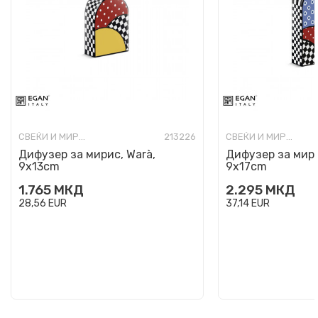
СВЕЌИ И МИРИСИ
213226
СВЕЌИ И МИРИСИ
Дифузер за мирис, Warà,
Дифузер за мири
9x13cm
9x17cm
1.765
МКД
2.295
МКД
28,56
EUR
37,14
EUR